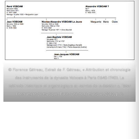
© Florence Gétreau, Extrait de F. Gétreau, « Attribution et chronologie
des instruments de la dynastie Voboam à Paris (1640-1740). La
méthode historique et organologique au service de la datation », Dater
l’instrument de musique, Paris, Cité de la musique, 2010, p. 6.