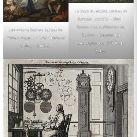
La place du Molard, tableau de
Germain Lacombe – 1843 –
Musée d’art et d’histoire de
Les enfants Graham, tableau de
Genève – donation par
William Hogarth – 1742 – National
souscription en 1903. ©J.M.
Gallery – Londres.
Yersin