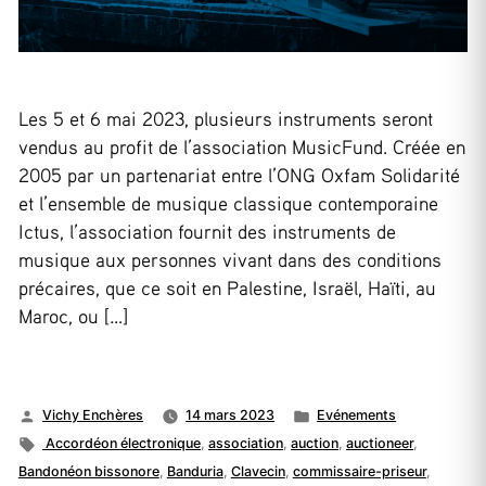
Les 5 et 6 mai 2023, plusieurs instruments seront
vendus au profit de l’association MusicFund. Créée en
2005 par un partenariat entre l’ONG Oxfam Solidarité
et l’ensemble de musique classique contemporaine
Ictus, l’association fournit des instruments de
musique aux personnes vivant dans des conditions
précaires, que ce soit en Palestine, Israël, Haïti, au
Maroc, ou […]
Publié
Publié
Vichy Enchères
14 mars 2023
Evénements
par
Étiquettes :
dans
Accordéon électronique
,
association
,
auction
,
auctioneer
,
Bandonéon bissonore
,
Banduria
,
Clavecin
,
commissaire-priseur
,