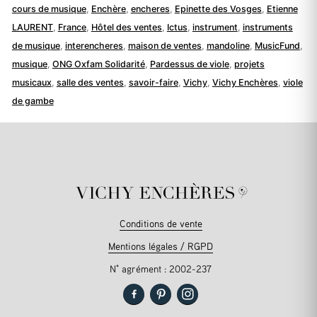
cours de musique
,
Enchère
,
encheres
,
Epinette des Vosges
,
Etienne
LAURENT
,
France
,
Hôtel des ventes
,
Ictus
,
instrument
,
instruments
de musique
,
interencheres
,
maison de ventes
,
mandoline
,
MusicFund
,
musique
,
ONG Oxfam Solidarité
,
Pardessus de viole
,
projets
musicaux
,
salle des ventes
,
savoir-faire
,
Vichy
,
Vichy Enchères
,
viole
de gambe
Conditions de vente
Mentions légales / RGPD
N° agrément : 2002-237