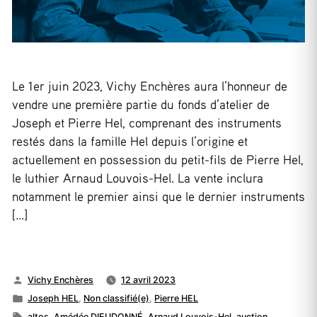
Le 1er juin 2023, Vichy Enchères aura l’honneur de
vendre une première partie du fonds d’atelier de
Joseph et Pierre Hel, comprenant des instruments
restés dans la famille Hel depuis l’origine et
actuellement en possession du petit-fils de Pierre Hel,
le luthier Arnaud Louvois-Hel. La vente inclura
notamment le premier ainsi que le dernier instruments
[…]
Publié
Vichy Enchères
12 avril 2023
par
Publié
Joseph HEL
,
Non classifié(e)
,
Pierre HEL
dans
Étiquettes :
altos
,
Amédée DIEUDONNÉ
,
Arnaud Louvois-Hel
,
auction
,