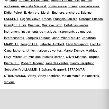
auctioneer
,
Auguste Marissal
,
commissaire-priseur
,
contrebasses
,
Didier Poirot
,
E. Henry-J. Martin
,
Enchère
,
encheres
,
Etienne
LAURENT
,
Eugène Ysaÿe
,
France
,
François Salzard
,
Georges Enesco
,
Grandjon J. Fils
,
Guarneri
,
Gustave Bazin
,
Hôtel des ventes
,
instrument
,
instruments de musique
,
Instruments du quatuor
,
interencheres
,
Jacques Thibaud
,
Jean-Michel Moulin
,
Jonathan
MAROLLE
,
Joseph HEL
,
Laberte Humbert
,
Léon Mougenot
,
Loïc Le
Canu
,
lutherie
,
luthier
,
maison de ventes
,
Marcel Demey
,
Mathias
Lévy
,
Mirecourt
,
musique
,
Nicolas Darche
,
Oliver Marissal
,
orgues
,
Pierre HEL
,
Robert Hecquet
,
salle des ventes
,
Santo Séraphino
,
Sébastien VUILLAUME
,
Stéphane Grappelli
,
STRADIVARI
,
STRADIVARIUS
,
Vichy
,
Vichy Enchères
,
violon moulé
,
violoncelles
,
violons