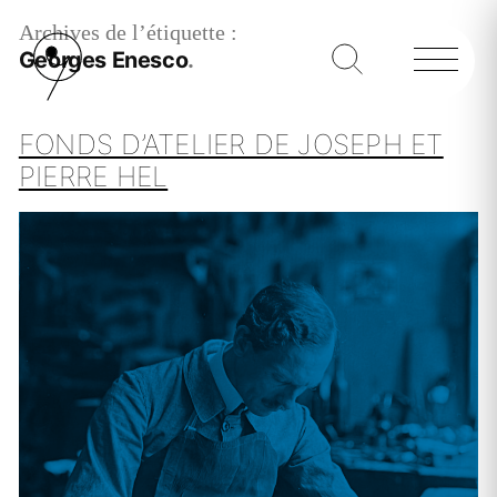
Archives de l’étiquette :
Georges Enesco
FONDS D’ATELIER DE JOSEPH ET
PIERRE HEL