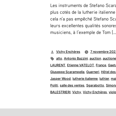
Les instruments de Stefano Scara
plus cotés de la lutherie italienn
cela n’a pas empêché Stefano Sc
leurs excellentes qualités sonore
musiciens, à l’exemple de Tom […
Publié
Vichy Enchères
7 novembre 202
par
Étiquettes :
alto
,
Antonio Bazzini
,
auction
,
auctione
LAURENT
,
Etienne VATELOT
,
France
,
Gaet
Giuseppe Scarampella
,
Guarneri
,
Hôtel des
Jasper Wood
,
lutherie italienne
,
luthier
,
mai
Politi
,
salle des ventes
,
Sgarabotto
,
Simon
BALESTRIERI
,
Vichy
,
Vichy Enchères
,
viol