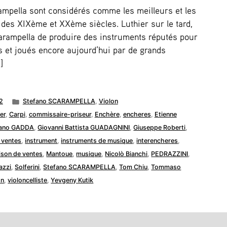
mpella sont considérés comme les meilleurs et les
e des XIXème et XXème siècles. Luthier sur le tard,
arampella de produire des instruments réputés pour
s et joués encore aujourd’hui par de grands
]
Publié
2
Stefano SCARAMPELLA
,
Violon
dans
er
,
Carpi
,
commissaire-priseur
,
Enchère
,
encheres
,
Etienne
ano GADDA
,
Giovanni Battista GUADAGNINI
,
Giuseppe Roberti
,
 ventes
,
instrument
,
instruments de musique
,
interencheres
,
son de ventes
,
Mantoue
,
musique
,
Nicolò Bianchi
,
PEDRAZZINI
,
azzi
,
Solferini
,
Stefano SCARAMPELLA
,
Tom Chiu
,
Tommaso
on
,
violoncelliste
,
Yevgeny Kutik