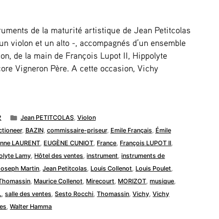
uments de la maturité artistique de Jean Petitcolas
un violon et un alto -, accompagnés d’un ensemble
on, de la main de François Lupot II, Hippolyte
re Vigneron Père. A cette occasion, Vichy
Publié
2
Jean PETITCOLAS
,
Violon
dans
ctioneer
,
BAZIN
,
commissaire-priseur
,
Emile Français
,
Émile
enne LAURENT
,
EUGÈNE CUNIOT
,
France
,
François LUPOT II
,
olyte Lamy
,
Hôtel des ventes
,
instrument
,
instruments de
Joseph Martin
,
Jean Petitcolas
,
Louis Collenot
,
Louis Poulet
,
 Thomassin
,
Maurice Collenot
,
Mirecourt
,
MORIZOT
,
musique
,
L
,
salle des ventes
,
Sesto Rocchi
,
Thomassin
,
Vichy
,
Vichy
les
,
Walter Hamma