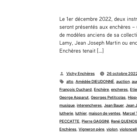
Le 1er décembre 2022, deux instr
seront présentés aux enchères – 
de modèles anciens de sa collecti
Lamy, Jean Joseph Martin ou enco
Enchères tenait […]
Publié
Vichy Enchères
26 octobre 202
par
Étiquettes :
alto
,
Amédée DIEUDONNÉ
,
auction
,
au
François Ouchard
,
Enchère
,
encheres
,
Eti
George Apparut
,
Georges Petitcolas
,
Hipp
musique
,
interencheres
,
Jean Bauer
,
Jean 
lutherie
,
luthier
,
maison de ventes
,
Marcel
PECCATTE
,
Pierre GAGGINI
,
René QUENOI
Enchères
,
Vigneron père
,
violon
,
violoncel