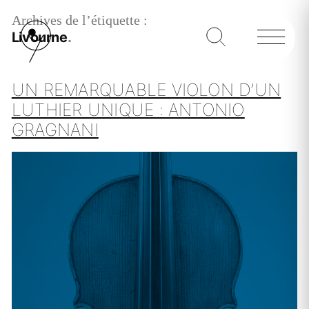
Archives de l’étiquette :
Livourne
UN REMARQUABLE VIOLON D’UN
LUTHIER UNIQUE : ANTONIO
GRAGNANI