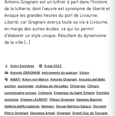
Antonio Gragnani est un luthier à part dans l’histoire
de la lutherie, dont l’œuvre est synonyme de liberté et
évoque les grandes heures du port de Livourne.
Liberté, car Gragnani exerça toute sa vie à Livourne,
en marge des autres écoles, ce qui lui permit
d’élaborer un style unique. Résultant du dynamisme
de la ville […]
Publié
Vichy Enchères
9 mai 2022
par
Publié
Antonio GRAGNANI
,
Instruments du quatuor
,
Violon
dans
Étiquettes :
AMATI
,
Anton von Maron
,
Antonio Gragnani
,
Assunta del Bello
,
auction
,
auctioneer
,
château de Versailles
,
Chitarraio
,
Cithare
,
commissaire-priseur
,
Crémone
,
Empereur du Saint-Empire
,
Enchère
,
encheres
,
Etienne LAURENT
,
Filippo Gragnani
,
Gaetano Bastogi
,
Galleria dell’Accademia
,
Gennaro
,
Giovan Battista Salucci
,
Giovanni
Pietro Gragnani
,
Giuseppe Angeli
,
Gragnani
,
Grand-Duc de Toscane
,