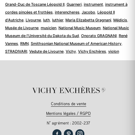
Grand-Duc de Toscane Léopold II
,
Guarneri
,
instrument
,
instrument à
cordes pincées et frottées
,
interencheres
,
Jacobo
,
Léopold II
d'Autriche
,
Livourne
,
luth
,
luthier
,
Maria Elizabetta Gragnani
,
Médicis
,
Musée de Livourne
,
musicien
,
National Music Museum
,
National Music
Museum de l’Université du Dakota du Sud
,
Onorato GRAGNANI
,
René
Vannes
,
RMN
,
Smithsonian National Museum of American History
,
STRADIVARI
,
Vedute de Livourne
,
Vichy
,
Vichy Enchères
,
violon
Conditions de vente
Mentions légales / RGPD
N° agrément : 2002-237