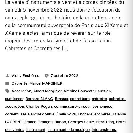
La vente d’instruments à vent et à cordes pincées du
samedi 5 novembre 2022 nous donne l’occasion de
nous replonger dans l’histoire de la cabrette au sein
de la communauté auvergnate de Paris aux XIXème et
XXème siècles, ainsi que de revenir sur le rôle
majeur des frères Marginier et de l’association
Cabrettes et Cabrettaïres […]
Publié
Vichy Enchères
7 octobre 2022
par
Publié
Cabrette
,
Marcel MARGINIER
dans
Étiquettes :
Accordéon
,
Albert Marginier
,
Antoine Bouscatel
,
auction
,
auctioneer
,
Bernard BLANC
,
Brassaï
,
cabrettaïre
,
cabrette
,
cabrette-
accordéon
,
Charles Péguri
,
commissaire-priseur
,
cornemuse
,
cornemuses à anche double
,
Émile Soldi
,
Enchère
,
encheres
,
Etienne
LAURENT
,
France
,
François Hugon
,
Georges Soule
,
Henri Ding
,
Hôtel
des ventes
,
instrument
,
instruments de musique
,
interencheres
,