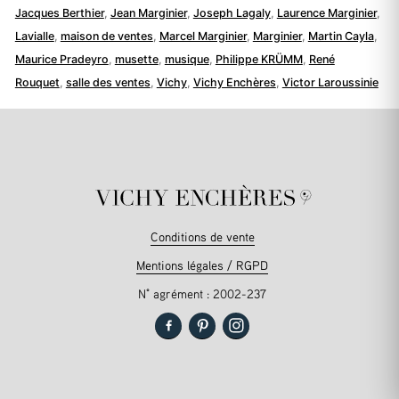
Jacques Berthier
,
Jean Marginier
,
Joseph Lagaly
,
Laurence Marginier
,
Lavialle
,
maison de ventes
,
Marcel Marginier
,
Marginier
,
Martin Cayla
,
Maurice Pradeyro
,
musette
,
musique
,
Philippe KRÜMM
,
René
Rouquet
,
salle des ventes
,
Vichy
,
Vichy Enchères
,
Victor Laroussinie
Conditions de vente
Mentions légales / RGPD
N° agrément : 2002-237