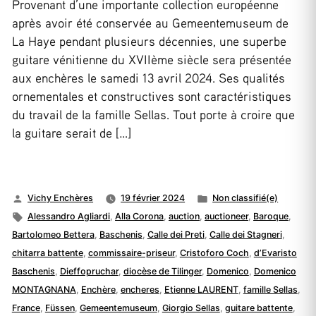
Provenant d’une importante collection européenne
après avoir été conservée au Gemeentemuseum de
La Haye pendant plusieurs décennies, une superbe
guitare vénitienne du XVIIème siècle sera présentée
aux enchères le samedi 13 avril 2024. Ses qualités
ornementales et constructives sont caractéristiques
du travail de la famille Sellas. Tout porte à croire que
la guitare serait de […]
Publié
Publié
Vichy Enchères
19 février 2024
Non classifié(e)
par
Étiquettes :
dans
Alessandro Agliardi
,
Alla Corona
,
auction
,
auctioneer
,
Baroque
,
Bartolomeo Bettera
,
Baschenis
,
Calle dei Preti
,
Calle dei Stagneri
,
chitarra battente
,
commissaire-priseur
,
Cristoforo Coch
,
d’Evaristo
Baschenis
,
Dieffopruchar
,
diocèse de Tilinger
,
Domenico
,
Domenico
MONTAGNANA
,
Enchère
,
encheres
,
Etienne LAURENT
,
famille Sellas
,
France
,
Füssen
,
Gemeentemuseum
,
Giorgio Sellas
,
guitare battente
,