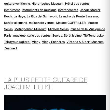
guitare vénitienne
,
Historisches Museum
,
Hôtel des ventes
,
instrument
,
instruments de musique
,
interencheres
,
Jacob Stadler
,
Koch
,
La Haye
,
La Riva dei Schiavoni
,
Leandro da Ponte Bassano
,
luthier allemand
,
maison de ventes
,
Matteo GOFFRILLER
,
Matteo
Sellas
,
Metropolitan Museum
,
Michele Sellas
,
musée de la Musique de
Paris
,
musique
,
salle des ventes
,
Seelos
,
Sérénissime
,
Tieffenbrucker
,
Triptyque Agliardi
,
Vichy
,
Vichy Enchères
,
Victoria & Albert Museum
,
Zuanne II
LA PLUS PETITE GUITARE DE
JOACHIM TIELKE