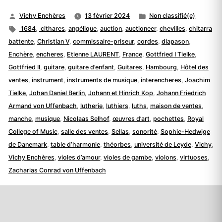
Publié
Publié
Vichy Enchères
13 février 2024
Non classifié(e)
par
Étiquettes :
dans
1684
,
cithares
,
angélique
,
auction
,
auctioneer
,
chevilles
,
chitarra
battente
,
Christian V
,
commissaire-priseur
,
cordes
,
diapason
,
Enchère
,
encheres
,
Etienne LAURENT
,
France
,
Gottfried I Tielke
,
Gottfried II
,
guitare
,
guitare d’enfant
,
Guitares
,
Hambourg
,
Hôtel des
ventes
,
instrument
,
instruments de musique
,
interencheres
,
Joachim
Tielke
,
Johan Daniel Berlin
,
Johann et Hinrich Kop
,
Johann Friedrich
Armand von Uffenbach
,
lutherie
,
luthiers
,
luths
,
maison de ventes
,
manche
,
musique
,
Nicolaas Selhof
,
œuvres d’art
,
pochettes
,
Royal
College of Music
,
salle des ventes
,
Sellas
,
sonorité
,
Sophie-Hedwige
de Danemark
,
table d’harmonie
,
théorbes
,
université de Leyde
,
Vichy
,
Vichy Enchères
,
violes d’amour
,
violes de gambe
,
violons
,
virtuoses
,
Zacharias Conrad von Uffenbach