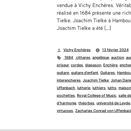
vendue à Vichy Enchères. Véritab
réalisé en 1684 présente une riche
Tielke. Joachim Tielke à Hambour
Joachim Tielke a été […]
Publié
Vichy Enchères
13 février 2024
par
Étiquettes :
1684
,
cithares
,
angélique
,
auction
,
au
priseur
,
cordes
,
diapason
,
Enchère
,
enche
guitare
,
guitare d’enfant
,
Guitares
,
Hambou
interencheres
,
Joachim Tielke
,
Johan Danie
Uffenbach
,
lutherie
,
luthiers
,
luths
,
maison
pochettes
,
Royal College of Music
,
salle d
d’harmonie
,
théorbes
,
université de Leyde
virtuoses
,
Zacharias Conrad von Uffenbac