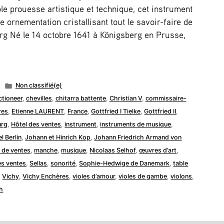
le prouesse artistique et technique, cet instrument
 ornementation cristallisant tout le savoir-faire de
g Né le 14 octobre 1641 à Königsberg en Prusse,
Publié
Non classifié(e)
dans
ctioneer
,
chevilles
,
chitarra battente
,
Christian V
,
commissaire-
res
,
Etienne LAURENT
,
France
,
Gottfried I Tielke
,
Gottfried II
,
rg
,
Hôtel des ventes
,
instrument
,
instruments de musique
,
l Berlin
,
Johann et Hinrich Kop
,
Johann Friedrich Armand von
 de ventes
,
manche
,
musique
,
Nicolaas Selhof
,
œuvres d’art
,
es ventes
,
Sellas
,
sonorité
,
Sophie-Hedwige de Danemark
,
table
,
Vichy
,
Vichy Enchères
,
violes d’amour
,
violes de gambe
,
violons
,
h