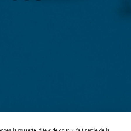
nes la musette, dite « de cour », fait partie de la