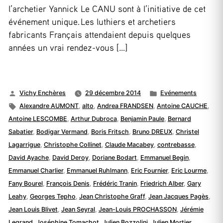
l’archetier Yannick Le CANU sont à l’initiative de cet
événement unique. Les luthiers et archetiers
fabricants Français attendaient depuis quelques
années un vrai rendez-vous […]
Publié
Publié
Vichy Enchères
29 décembre 2014
Evénements
par
Étiquettes :
dans
Alexandre AUMONT
,
alto
,
Andrea FRANDSEN
,
Antoine CAUCHE
,
Antoine LESCOMBE
,
Arthur Dubroca
,
Benjamin Paule
,
Bernard
Sabatier
,
Bodigar Vermand
,
Boris Fritsch
,
Bruno DREUX
,
Christel
Lagarrigue
,
Christophe Collinet
,
Claude Macabey
,
contrebasse
,
David Ayache
,
David Deroy
,
Doriane Bodart
,
Emmanuel Begin
,
Emmanuel Charlier
,
Emmanuel Ruhlmann
,
Eric Fournier
,
Eric Lourme
,
Fany Bourel
,
François Denis
,
Frédéric Tranin
,
Friedrich Alber
,
Gary
Leahy
,
Georges Tepho
,
Jean Christophe Graff
,
Jean Jacques Pagès
,
Jean Louis Blivet
,
Jean Seyral
,
Jean-Louis PROCHASSON
,
Jérémie
Legrand
,
Joséphine Tomachot
,
Julien Bozzolini
,
Julien Mortier
,