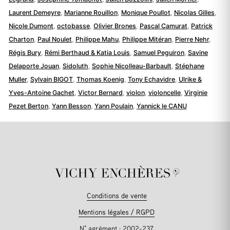
Laurent Demeyre
,
Marianne Rouillon
,
Monique Poullot
,
Nicolas Gilles
,
Nicole Dumont
,
octobasse
,
Olivier Brones
,
Pascal Camurat
,
Patrick
Charton
,
Paul Noulet
,
Philippe Mahu
,
Philippe Mitéran
,
Pierre Nehr
,
Régis Bury
,
Rémi Berthaud & Katia Louis
,
Samuel Peguiron
,
Savine
Delaporte Jouan
,
Sidoluth
,
Sophie Nicolleau-Barbault
,
Stéphane
Muller
,
Sylvain BIGOT
,
Thomas Koenig
,
Tony Echavidre
,
Ulrike &
Yves-Antoine Gachet
,
Victor Bernard
,
violon
,
violoncelle
,
Virginie
Pezet Berton
,
Yann Besson
,
Yann Poulain
,
Yannick le CANU
Conditions de vente
Mentions légales / RGPD
N° agrément : 2002-237