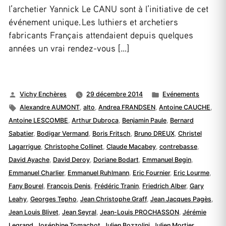
l’archetier Yannick Le CANU sont à l’initiative de cet
événement unique. Les luthiers et archetiers
fabricants Français attendaient depuis quelques
années un vrai rendez-vous […]
Publié
Publié
Vichy Enchères
29 décembre 2014
Evénements
par
Étiquettes :
dans
Alexandre AUMONT
,
alto
,
Andrea FRANDSEN
,
Antoine CAUCHE
,
Antoine LESCOMBE
,
Arthur Dubroca
,
Benjamin Paule
,
Bernard
Sabatier
,
Bodigar Vermand
,
Boris Fritsch
,
Bruno DREUX
,
Christel
Lagarrigue
,
Christophe Collinet
,
Claude Macabey
,
contrebasse
,
David Ayache
,
David Deroy
,
Doriane Bodart
,
Emmanuel Begin
,
Emmanuel Charlier
,
Emmanuel Ruhlmann
,
Eric Fournier
,
Eric Lourme
,
Fany Bourel
,
François Denis
,
Frédéric Tranin
,
Friedrich Alber
,
Gary
Leahy
,
Georges Tepho
,
Jean Christophe Graff
,
Jean Jacques Pagès
,
Jean Louis Blivet
,
Jean Seyral
,
Jean-Louis PROCHASSON
,
Jérémie
Legrand
,
Joséphine Tomachot
,
Julien Bozzolini
,
Julien Mortier
,