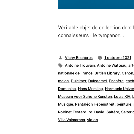
Véritable objet de collection dont
connaisseurs : le tympanon…
Publié
Vichy Enchères
1 octobre 2021
par
Étiquettes :
Antoine Trouvain
,
Antoine Watteau
,
art
nationale de France
,
British Library
,
Canon
melos
,
Dulcimer
,
Dulcoemel
,
Enchère
,
ench
Domenico
,
Hans Memling
,
Harmonie Univer
Museum voor Schone Kunsten
,
Louis XIV
,
Musique
,
Pantaléon Hebenstreit
,
peinture
,
Robinet Testard
,
roi David
,
Saltère
,
Salter
Villa Valmarana
,
violon