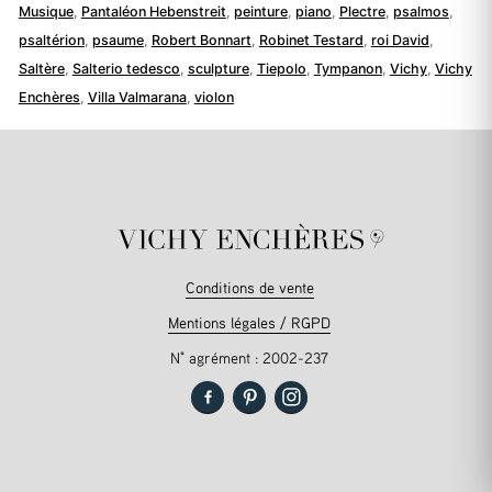
Musique
,
Pantaléon Hebenstreit
,
peinture
,
piano
,
Plectre
,
psalmos
,
psaltérion
,
psaume
,
Robert Bonnart
,
Robinet Testard
,
roi David
,
Saltère
,
Salterio tedesco
,
sculpture
,
Tiepolo
,
Tympanon
,
Vichy
,
Vichy
Enchères
,
Villa Valmarana
,
violon
Conditions de vente
Mentions légales / RGPD
N° agrément : 2002-237