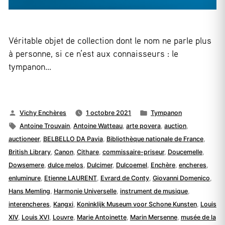
Véritable objet de collection dont le nom ne parle plus
à personne, si ce n’est aux connaisseurs : le
tympanon…
Publié
Publié
Vichy Enchères
1 octobre 2021
Tympanon
par
Étiquettes :
dans
Antoine Trouvain
,
Antoine Watteau
,
arte povera
,
auction
,
auctioneer
,
BELBELLO DA Pavia
,
Bibliothèque nationale de France
,
British Library
,
Canon
,
Cithare
,
commissaire-priseur
,
Doucemelle
,
Dowsemere
,
dulce melos
,
Dulcimer
,
Dulcoemel
,
Enchère
,
encheres
,
enluminure
,
Etienne LAURENT
,
Evrard de Conty
,
Giovanni Domenico
,
Hans Memling
,
Harmonie Universelle
,
instrument de musique
,
interencheres
,
Kangxi
,
Koninklijk Museum voor Schone Kunsten
,
Louis
XIV
,
Louis XVI
,
Louvre
,
Marie Antoinette
,
Marin Mersenne
,
musée de la