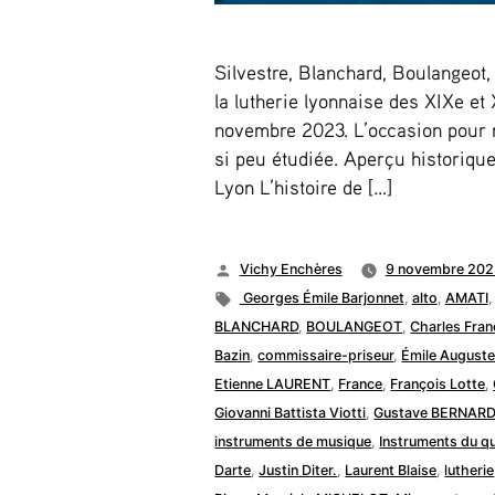
Silvestre, Blanchard, Boulangeot,
la lutherie lyonnaise des XIXe et
novembre 2023. L’occasion pour 
si peu étudiée. Aperçu historique 
Lyon L’histoire de […]
Publié
Vichy Enchères
9 novembre 202
par
Étiquettes :
Georges Émile Barjonnet
,
alto
,
AMATI
BLANCHARD
,
BOULANGEOT
,
Charles Fra
Bazin
,
commissaire-priseur
,
Émile Augus
Etienne LAURENT
,
France
,
François Lotte
,
Giovanni Battista Viotti
,
Gustave BERNAR
instruments de musique
,
Instruments du q
Darte
,
Justin Diter.
,
Laurent Blaise
,
lutherie