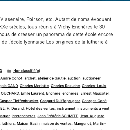
 Vissenaire, Poirson, etc. Autant de noms évoquant
 XXe siècles, tous réunis à Vichy Enchères le 30
nous de dresser un panorama de cette école encore
de l’école lyonnaise Les origines de la lutherie à
Publié
3
Non classifié(e)
dans
,
André Conot
,
archet
,
atelier de Gautié
,
auction
,
auctioneer
,
nçois GAND
,
Charles Meriotte
,
Charles Resuche
,
Charles-Louis
te OUCHARD
,
Emile Laurent
,
Enchère
,
encheres
,
Ernest Maucotel
,
Gaspar Tieffenbrucker
,
Gaspard Duiffoprugcar
,
Georges Coné
,
DEL
,
H. Durand
,
Hôtel des ventes
,
instrument
,
instruments à vent
,
uatuor
,
interencheres
,
Jean Frédéric SCHMITT
,
Jean-Auguste
,
luthiers
,
Maison Bazin
,
maison de ventes
,
Mangenot
,
Martin-