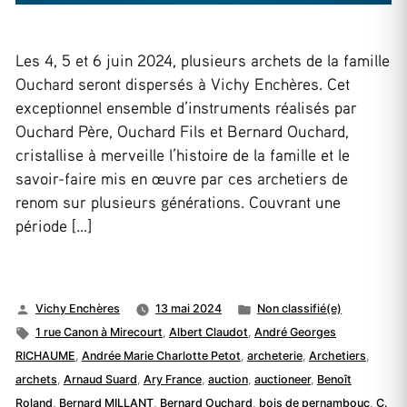
Les 4, 5 et 6 juin 2024, plusieurs archets de la famille
Ouchard seront dispersés à Vichy Enchères. Cet
exceptionnel ensemble d’instruments réalisés par
Ouchard Père, Ouchard Fils et Bernard Ouchard,
cristallise à merveille l’histoire de la famille et le
savoir-faire mis en œuvre par ces archetiers de
renom sur plusieurs générations. Couvrant une
période […]
Publié
Publié
Vichy Enchères
13 mai 2024
Non classifié(e)
par
Étiquettes :
dans
1 rue Canon à Mirecourt
,
Albert Claudot
,
André Georges
RICHAUME
,
Andrée Marie Charlotte Petot
,
archeterie
,
Archetiers
,
archets
,
Arnaud Suard
,
Ary France
,
auction
,
auctioneer
,
Benoît
Roland
,
Bernard MILLANT
,
Bernard Ouchard
,
bois de pernambouc
,
C.