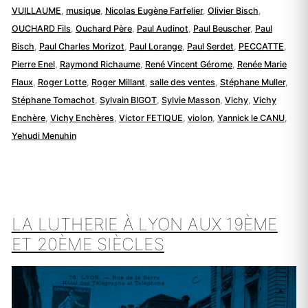
VUILLAUME
,
musique
,
Nicolas Eugène Farfelier
,
Olivier Bisch
,
OUCHARD Fils
,
Ouchard Père
,
Paul Audinot
,
Paul Beuscher
,
Paul
Bisch
,
Paul Charles Morizot
,
Paul Lorange
,
Paul Serdet
,
PECCATTE
,
Pierre Enel
,
Raymond Richaume
,
René Vincent Gérome
,
Renée Marie
Flaux
,
Roger Lotte
,
Roger Millant
,
salle des ventes
,
Stéphane Muller
,
Stéphane Tomachot
,
Sylvain BIGOT
,
Sylvie Masson
,
Vichy
,
Vichy
Enchère
,
Vichy Enchères
,
Victor FETIQUE
,
violon
,
Yannick le CANU
,
Yehudi Menuhin
LA LUTHERIE À LYON AUX 19ÈME
ET 20ÈME SIÈCLES