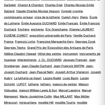
Darbelet
,
Chanot & Chardon
,
Charles Enel
,
Charles Nicolas Emile
Salzard
,
Claude Charles Nicolas Husson
,
Cognat-Lyonne
,
commissaire-priseur
,
crise de la lutherie
,
Cuniot-Hury
,
Diens
,
École
de Lutherie
,
Émile Auguste OUCHARD
,
Emile Français
,
Émile François
Ouchard
,
Enchère
,
encheres
,
Éric Granchamp
,
Etienne LAURENT
,
EUGÈNE CUNIOT
,
exposition universelle de Paris
,
famille Ouchard
,
France
,
François Lotte
,
Françoise Marguerite Hury
,
Georges Coné
,
Georges Tepho
,
Grand Prix de l’Exposition des Artisans de Paris
,
Hélène Claudot-Hawad
,
Hôtel des ventes
,
instrument
,
instruments de
musique
,
interencheres
,
J. CL. OUCHARD
,
Jacques Français
,
Jean
Grunberger
,
Jean-Claude Ouchard
,
Jean-François RAFFIN
,
Jean-
Joseph Ouchard
,
Jean-Pascal Nehr
,
Joseph Arthur Vigneron
,
Joseph
Aubry
,
La lutherie se meurt
,
Lazare Rudié
,
Louis Bazin
,
Lucien
Schmitt
,
LUPOT
,
lutherie
,
luthiers
,
maison de ventes
,
Maison
Vidoudez
,
maison William Lewis & Son
,
Marcel Lapierre
,
Marcel
Mangenot
,
Marie-Joséphine Collin
,
Max MILLANT
,
Max Möller
,
Mirecourt
,
mirecurtiens
,
modèle Hill
,
modèle Tourte
,
modèle