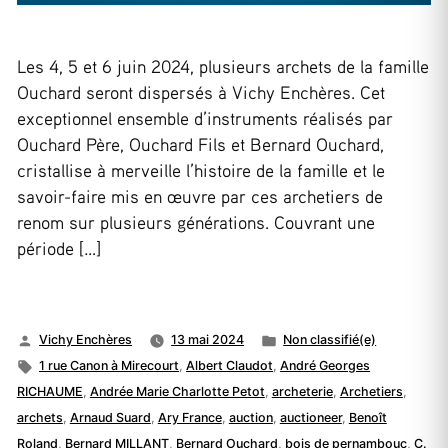
Les 4, 5 et 6 juin 2024, plusieurs archets de la famille
Ouchard seront dispersés à Vichy Enchères. Cet
exceptionnel ensemble d’instruments réalisés par
Ouchard Père, Ouchard Fils et Bernard Ouchard,
cristallise à merveille l’histoire de la famille et le
savoir-faire mis en œuvre par ces archetiers de
renom sur plusieurs générations. Couvrant une
période […]
Publié
Publié
Vichy Enchères
13 mai 2024
Non classifié(e)
par
Étiquettes :
dans
1 rue Canon à Mirecourt
,
Albert Claudot
,
André Georges
RICHAUME
,
Andrée Marie Charlotte Petot
,
archeterie
,
Archetiers
,
archets
,
Arnaud Suard
,
Ary France
,
auction
,
auctioneer
,
Benoît
Roland
,
Bernard MILLANT
,
Bernard Ouchard
,
bois de pernambouc
,
C.