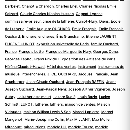
Darbelet
,
Chanot & Chardon
,
Charles Enel
,
Charles Nicolas Emile
Salzard
,
Claude Charles Nicolas Husson
,
Cognat-Lyonne
,
commissaire-priseur
,
crise de la lutherie
,
Cuniot-Hury
,
Diens
,
École
de Lutherie
,
Émile Auguste OUCHARD
,
Emile Français
,
Émile François
Ouchard
,
Enchère
,
encheres
,
Éric Granchamp
,
Etienne LAURENT
,
EUGÈNE CUNIOT
,
exposition universelle de Paris
,
famille Ouchard
,
France
,
François Lotte
,
Françoise Marguerite Hury
,
Georges Coné
,
Georges Tepho
,
Grand Prix de l’Exposition des Artisans de Paris
,
Hélène Claudot-Hawad
,
Hôtel des ventes
,
instrument
,
instruments de
musique
,
interencheres
,
J. CL. OUCHARD
,
Jacques Français
,
Jean
Grunberger
,
Jean-Claude Ouchard
,
Jean-François RAFFIN
,
Jean-
Joseph Ouchard
,
Jean-Pascal Nehr
,
Joseph Arthur Vigneron
,
Joseph
Aubry
,
La lutherie se meurt
,
Lazare Rudié
,
Louis Bazin
,
Lucien
Schmitt
,
LUPOT
,
lutherie
,
luthiers
,
maison de ventes
,
Maison
Vidoudez
,
maison William Lewis & Son
,
Marcel Lapierre
,
Marcel
Mangenot
,
Marie-Joséphine Collin
,
Max MILLANT
,
Max Möller
,
Mirecourt
,
mirecurtiens
,
modèle Hill
,
modèle Tourte
,
modèle