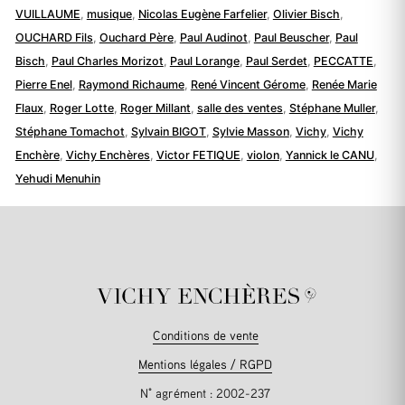
VUILLAUME
,
musique
,
Nicolas Eugène Farfelier
,
Olivier Bisch
,
OUCHARD Fils
,
Ouchard Père
,
Paul Audinot
,
Paul Beuscher
,
Paul
Bisch
,
Paul Charles Morizot
,
Paul Lorange
,
Paul Serdet
,
PECCATTE
,
Pierre Enel
,
Raymond Richaume
,
René Vincent Gérome
,
Renée Marie
Flaux
,
Roger Lotte
,
Roger Millant
,
salle des ventes
,
Stéphane Muller
,
Stéphane Tomachot
,
Sylvain BIGOT
,
Sylvie Masson
,
Vichy
,
Vichy
Enchère
,
Vichy Enchères
,
Victor FETIQUE
,
violon
,
Yannick le CANU
,
Yehudi Menuhin
Conditions de vente
Mentions légales / RGPD
N° agrément : 2002-237