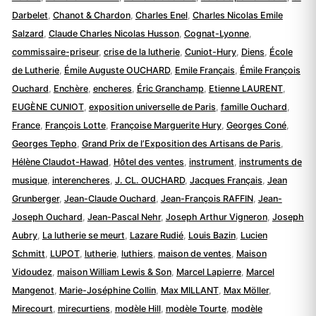
Darbelet
,
Chanot & Chardon
,
Charles Enel
,
Charles Nicolas Emile
Salzard
,
Claude Charles Nicolas Husson
,
Cognat-Lyonne
,
commissaire-priseur
,
crise de la lutherie
,
Cuniot-Hury
,
Diens
,
École
de Lutherie
,
Émile Auguste OUCHARD
,
Emile Français
,
Émile François
Ouchard
,
Enchère
,
encheres
,
Éric Granchamp
,
Etienne LAURENT
,
EUGÈNE CUNIOT
,
exposition universelle de Paris
,
famille Ouchard
,
France
,
François Lotte
,
Françoise Marguerite Hury
,
Georges Coné
,
Georges Tepho
,
Grand Prix de l’Exposition des Artisans de Paris
,
Hélène Claudot-Hawad
,
Hôtel des ventes
,
instrument
,
instruments de
musique
,
interencheres
,
J. CL. OUCHARD
,
Jacques Français
,
Jean
Grunberger
,
Jean-Claude Ouchard
,
Jean-François RAFFIN
,
Jean-
Joseph Ouchard
,
Jean-Pascal Nehr
,
Joseph Arthur Vigneron
,
Joseph
Aubry
,
La lutherie se meurt
,
Lazare Rudié
,
Louis Bazin
,
Lucien
Schmitt
,
LUPOT
,
lutherie
,
luthiers
,
maison de ventes
,
Maison
Vidoudez
,
maison William Lewis & Son
,
Marcel Lapierre
,
Marcel
Mangenot
,
Marie-Joséphine Collin
,
Max MILLANT
,
Max Möller
,
Mirecourt
,
mirecurtiens
,
modèle Hill
,
modèle Tourte
,
modèle