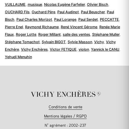
VUILLAUME
,
musique
,
Nicolas Eugène Farfelier
,
Olivier Bisch
,
OUCHARD Fils
,
Ouchard Père
,
Paul Audinot
,
Paul Beuscher
,
Paul
Bisch
,
Paul Charles Morizot
,
Paul Lorange
,
Paul Serdet
,
PECCATTE
,
Pierre Enel
,
Raymond Richaume
,
René Vincent Gérome
,
Renée Marie
Flaux
,
Roger Lotte
,
Roger Millant
,
salle des ventes
,
Stéphane Muller
,
Stéphane Tomachot
,
Sylvain BIGOT
,
Sylvie Masson
,
Vichy
,
Vichy
Enchère
,
Vichy Enchères
,
Victor FETIQUE
,
violon
,
Yannick le CANU
,
Yehudi Menuhin
Conditions de vente
Mentions légales / RGPD
N° agrément : 2002-237