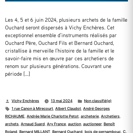
Les 4, 5 et 6 juin 2024, plusieurs archets de la famille
Ouchard seront dispersés à Vichy Enchères. Cet
exceptionnel ensemble d’instruments réalisés par
Ouchard Père, Ouchard Fils et Bernard Ouchard,
cristallise à merveille l’histoire de la famille et le
savoir-faire mis en œuvre par ces archetiers de
renom sur plusieurs générations. Couvrant une
période […]
Publié
Publié
Vichy Enchères
13 mai 2024
Non classifié(e)
par
Étiquettes :
dans
1 rue Canon à Mirecourt
,
Albert Claudot
,
André Georges
RICHAUME
,
Andrée Marie Charlotte Petot
,
archeterie
,
Archetiers
,
archets
,
Arnaud Suard
,
Ary France
,
auction
,
auctioneer
,
Benoît
Roland
,
Bernard MILLANT
,
Bernard Ouchard
,
bois de pernambouc
,
C.