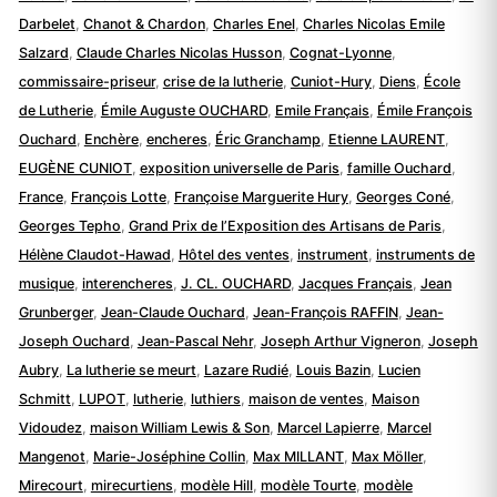
Darbelet
,
Chanot & Chardon
,
Charles Enel
,
Charles Nicolas Emile
Salzard
,
Claude Charles Nicolas Husson
,
Cognat-Lyonne
,
commissaire-priseur
,
crise de la lutherie
,
Cuniot-Hury
,
Diens
,
École
de Lutherie
,
Émile Auguste OUCHARD
,
Emile Français
,
Émile François
Ouchard
,
Enchère
,
encheres
,
Éric Granchamp
,
Etienne LAURENT
,
EUGÈNE CUNIOT
,
exposition universelle de Paris
,
famille Ouchard
,
France
,
François Lotte
,
Françoise Marguerite Hury
,
Georges Coné
,
Georges Tepho
,
Grand Prix de l’Exposition des Artisans de Paris
,
Hélène Claudot-Hawad
,
Hôtel des ventes
,
instrument
,
instruments de
musique
,
interencheres
,
J. CL. OUCHARD
,
Jacques Français
,
Jean
Grunberger
,
Jean-Claude Ouchard
,
Jean-François RAFFIN
,
Jean-
Joseph Ouchard
,
Jean-Pascal Nehr
,
Joseph Arthur Vigneron
,
Joseph
Aubry
,
La lutherie se meurt
,
Lazare Rudié
,
Louis Bazin
,
Lucien
Schmitt
,
LUPOT
,
lutherie
,
luthiers
,
maison de ventes
,
Maison
Vidoudez
,
maison William Lewis & Son
,
Marcel Lapierre
,
Marcel
Mangenot
,
Marie-Joséphine Collin
,
Max MILLANT
,
Max Möller
,
Mirecourt
,
mirecurtiens
,
modèle Hill
,
modèle Tourte
,
modèle