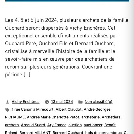
Les 4, 5 et 6 juin 2024, plusieurs archets de la famille
Ouchard seront dispersés à Vichy Enchères. Cet
exceptionnel ensemble d’instruments réalisés par
Ouchard Père, Ouchard Fils et Bernard Ouchard,
cristallise à merveille l’histoire de la famille et le
savoir-faire mis en œuvre par ces archetiers de
renom sur plusieurs générations. Couvrant une
période […]
Publié
Publié
Vichy Enchères
13 mai 2024
Non classifié(e)
par
Étiquettes :
dans
1 rue Canon à Mirecourt
,
Albert Claudot
,
André Georges
RICHAUME
,
Andrée Marie Charlotte Petot
,
archeterie
,
Archetiers
,
archets
,
Arnaud Suard
,
Ary France
,
auction
,
auctioneer
,
Benoît
Roland
,
Bernard MILLANT
,
Bernard Ouchard
,
bois de pernambouc
,
C.