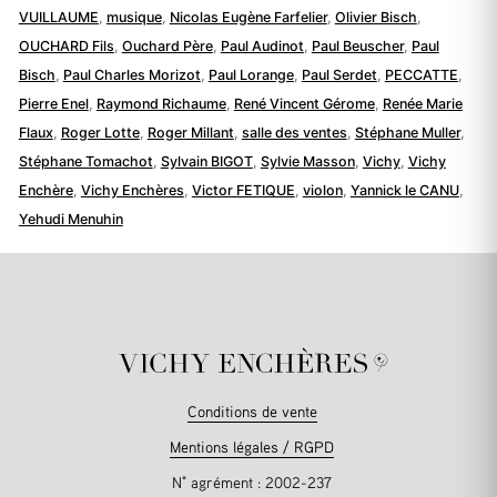
VUILLAUME
,
musique
,
Nicolas Eugène Farfelier
,
Olivier Bisch
,
OUCHARD Fils
,
Ouchard Père
,
Paul Audinot
,
Paul Beuscher
,
Paul
Bisch
,
Paul Charles Morizot
,
Paul Lorange
,
Paul Serdet
,
PECCATTE
,
Pierre Enel
,
Raymond Richaume
,
René Vincent Gérome
,
Renée Marie
Flaux
,
Roger Lotte
,
Roger Millant
,
salle des ventes
,
Stéphane Muller
,
Stéphane Tomachot
,
Sylvain BIGOT
,
Sylvie Masson
,
Vichy
,
Vichy
Enchère
,
Vichy Enchères
,
Victor FETIQUE
,
violon
,
Yannick le CANU
,
Yehudi Menuhin
Conditions de vente
Mentions légales / RGPD
N° agrément : 2002-237