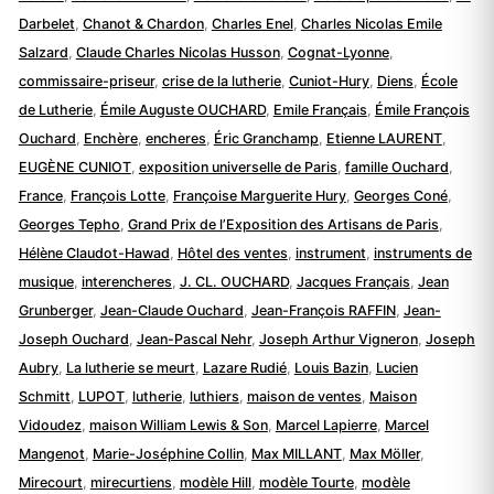
Darbelet
,
Chanot & Chardon
,
Charles Enel
,
Charles Nicolas Emile
Salzard
,
Claude Charles Nicolas Husson
,
Cognat-Lyonne
,
commissaire-priseur
,
crise de la lutherie
,
Cuniot-Hury
,
Diens
,
École
de Lutherie
,
Émile Auguste OUCHARD
,
Emile Français
,
Émile François
Ouchard
,
Enchère
,
encheres
,
Éric Granchamp
,
Etienne LAURENT
,
EUGÈNE CUNIOT
,
exposition universelle de Paris
,
famille Ouchard
,
France
,
François Lotte
,
Françoise Marguerite Hury
,
Georges Coné
,
Georges Tepho
,
Grand Prix de l’Exposition des Artisans de Paris
,
Hélène Claudot-Hawad
,
Hôtel des ventes
,
instrument
,
instruments de
musique
,
interencheres
,
J. CL. OUCHARD
,
Jacques Français
,
Jean
Grunberger
,
Jean-Claude Ouchard
,
Jean-François RAFFIN
,
Jean-
Joseph Ouchard
,
Jean-Pascal Nehr
,
Joseph Arthur Vigneron
,
Joseph
Aubry
,
La lutherie se meurt
,
Lazare Rudié
,
Louis Bazin
,
Lucien
Schmitt
,
LUPOT
,
lutherie
,
luthiers
,
maison de ventes
,
Maison
Vidoudez
,
maison William Lewis & Son
,
Marcel Lapierre
,
Marcel
Mangenot
,
Marie-Joséphine Collin
,
Max MILLANT
,
Max Möller
,
Mirecourt
,
mirecurtiens
,
modèle Hill
,
modèle Tourte
,
modèle