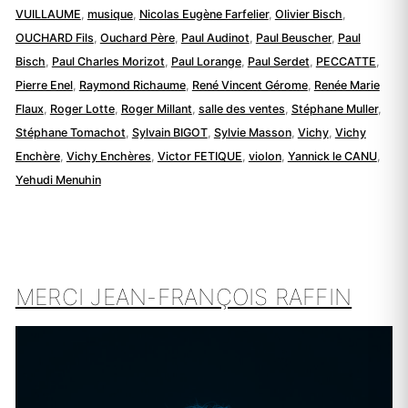
VUILLAUME
,
musique
,
Nicolas Eugène Farfelier
,
Olivier Bisch
,
OUCHARD Fils
,
Ouchard Père
,
Paul Audinot
,
Paul Beuscher
,
Paul
Bisch
,
Paul Charles Morizot
,
Paul Lorange
,
Paul Serdet
,
PECCATTE
,
Pierre Enel
,
Raymond Richaume
,
René Vincent Gérome
,
Renée Marie
Flaux
,
Roger Lotte
,
Roger Millant
,
salle des ventes
,
Stéphane Muller
,
Stéphane Tomachot
,
Sylvain BIGOT
,
Sylvie Masson
,
Vichy
,
Vichy
Enchère
,
Vichy Enchères
,
Victor FETIQUE
,
violon
,
Yannick le CANU
,
Yehudi Menuhin
MERCI JEAN-FRANÇOIS RAFFIN