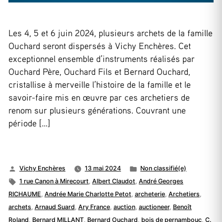
Les 4, 5 et 6 juin 2024, plusieurs archets de la famille
Ouchard seront dispersés à Vichy Enchères. Cet
exceptionnel ensemble d’instruments réalisés par
Ouchard Père, Ouchard Fils et Bernard Ouchard,
cristallise à merveille l’histoire de la famille et le
savoir-faire mis en œuvre par ces archetiers de
renom sur plusieurs générations. Couvrant une
période […]
Publié
Publié
Vichy Enchères
13 mai 2024
Non classifié(e)
par
Étiquettes :
dans
1 rue Canon à Mirecourt
,
Albert Claudot
,
André Georges
RICHAUME
,
Andrée Marie Charlotte Petot
,
archeterie
,
Archetiers
,
archets
,
Arnaud Suard
,
Ary France
,
auction
,
auctioneer
,
Benoît
Roland
,
Bernard MILLANT
,
Bernard Ouchard
,
bois de pernambouc
,
C.