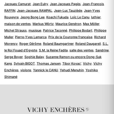
Jacques Camurat
,
Jean Eulry
,
Jean Jacques Pagès
,
Jean-François
RAFFIN
,
Jean-Jacques RAMPAL
,
Jean-Luc Tauziède
,
Jean-Yves
Rouveyre
,
Jeong Bong Lee
,
Koachi Fukuda
,
Loïc Le Canu
,
luthier
,
maison de ventes
,
Markus Wörtz
,
Maurice Gendron
,
Max Möller
,
Michel Strauss
,
musique
,
Patrice Taconné
,
Philippe Bodart
,
Philippe
Muller
,
Pierre-Yves Lamarca
,
Prix de la Couronne française
,
Richard
Morency
,
Roger Gérôme
,
Roland Baumgartner
,
Roland Daugareil
,
S.L.
le Roi Fouad d’Egypte
,
S.M. la Reine Fadila
,
salle des ventes
,
Sandrine
,
Serge Boyer
,
Sophie Balay
,
Suzanne Ramon ou encore Dong-Suk
Kang
,
Sylvain BIGOT
,
Thomas Jansen
,
Tibor Kovac’
,
Vichy
,
Vichy
Enchères
,
violons
,
Yannick le CANU
,
Yehudi Menuhin
,
Yoshiko
Shimané