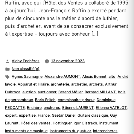
Raffin, avec qui l’Hôtel des Ventes a collaboré de 1995
à aujourd’hui. Jean-François Raffin a exercé pendant
plus de cinquante ans le métier d’abord de luthier,
puis d’archetier, avant de se consacrer exclusivement
à l’expertise – toujours avec bonheur […]
Publié
Vichy Enchères
13 novembre 2023
par
Publié
Non classifié(e)
dans
Étiquettes :
Agnès Saumagne
,
Alexandre AUMONT
,
Alexis Bonnet
,
alto
,
André
lavoie
,
Apparut et Hilaire
,
archeterie
,
archetier
,
archets
,
Arthur
Dubroca
,
auction
,
auctioneer
,
Berend Möller
,
Bernard MILLANT
,
bois
de pernambouc
,
Boris Fritch
,
commissaire-priseur
,
Dominique
PECCATTE
,
Enchère
,
encheres
,
Etienne LAURENT
,
Etienne VATELOT
,
expert
,
expertise
,
France
,
Gaëtan Dariel
,
Guitare classique
,
Guy
Laurent
,
Hôtel des ventes
,
Hottinguer
,
Igor Oistrakh
,
instrument
,
instruments de musique
,
Instruments du quatuor
,
interencheres
,