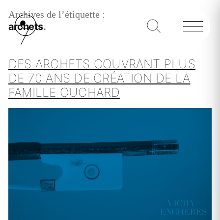
Archives de l’étiquette :
archets
DES ARCHETS COUVRANT PLUS
DE 70 ANS DE CRÉATION DE LA
FAMILLE OUCHARD