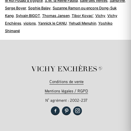
le Roi Fouad d’Egypte
,
S.M. la Reine Fadila
,
salle des ventes
,
Sandrine
,
Serge Boyer
,
Sophie Balay
,
Suzanne Ramon ou encore Dong-Suk
Kang
,
Sylvain BIGOT
,
Thomas Jansen
,
Tibor Kovac’
,
Vichy
,
Vichy
Enchères
,
violons
,
Yannick le CANU
,
Yehudi Menuhin
,
Yoshiko
Shimané
Conditions de vente
Mentions légales / RGPD
N° agrément : 2002-237