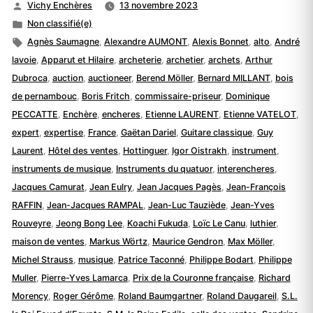
Publié
Vichy Enchères
13 novembre 2023
par
Publié
Non classifié(e)
dans
Étiquettes :
Agnès Saumagne
,
Alexandre AUMONT
,
Alexis Bonnet
,
alto
,
André
lavoie
,
Apparut et Hilaire
,
archeterie
,
archetier
,
archets
,
Arthur
Dubroca
,
auction
,
auctioneer
,
Berend Möller
,
Bernard MILLANT
,
bois
de pernambouc
,
Boris Fritch
,
commissaire-priseur
,
Dominique
PECCATTE
,
Enchère
,
encheres
,
Etienne LAURENT
,
Etienne VATELOT
,
expert
,
expertise
,
France
,
Gaëtan Dariel
,
Guitare classique
,
Guy
Laurent
,
Hôtel des ventes
,
Hottinguer
,
Igor Oistrakh
,
instrument
,
instruments de musique
,
Instruments du quatuor
,
interencheres
,
Jacques Camurat
,
Jean Eulry
,
Jean Jacques Pagès
,
Jean-François
RAFFIN
,
Jean-Jacques RAMPAL
,
Jean-Luc Tauziède
,
Jean-Yves
Rouveyre
,
Jeong Bong Lee
,
Koachi Fukuda
,
Loïc Le Canu
,
luthier
,
maison de ventes
,
Markus Wörtz
,
Maurice Gendron
,
Max Möller
,
Michel Strauss
,
musique
,
Patrice Taconné
,
Philippe Bodart
,
Philippe
Muller
,
Pierre-Yves Lamarca
,
Prix de la Couronne française
,
Richard
Morency
,
Roger Gérôme
,
Roland Baumgartner
,
Roland Daugareil
,
S.L.