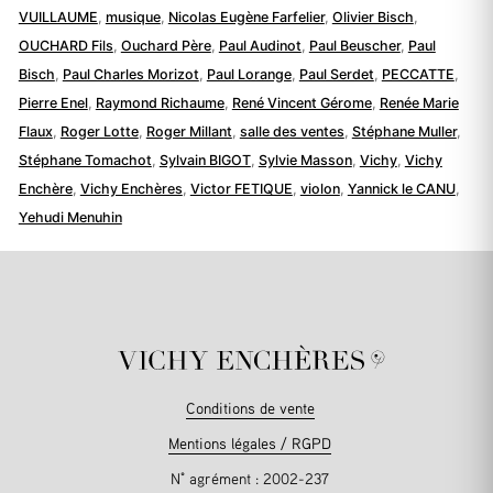
VUILLAUME
,
musique
,
Nicolas Eugène Farfelier
,
Olivier Bisch
,
OUCHARD Fils
,
Ouchard Père
,
Paul Audinot
,
Paul Beuscher
,
Paul
Bisch
,
Paul Charles Morizot
,
Paul Lorange
,
Paul Serdet
,
PECCATTE
,
Pierre Enel
,
Raymond Richaume
,
René Vincent Gérome
,
Renée Marie
Flaux
,
Roger Lotte
,
Roger Millant
,
salle des ventes
,
Stéphane Muller
,
Stéphane Tomachot
,
Sylvain BIGOT
,
Sylvie Masson
,
Vichy
,
Vichy
Enchère
,
Vichy Enchères
,
Victor FETIQUE
,
violon
,
Yannick le CANU
,
Yehudi Menuhin
Conditions de vente
Mentions légales / RGPD
N° agrément : 2002-237