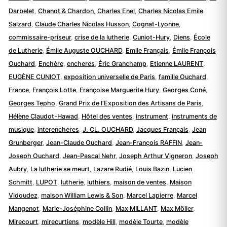
Darbelet
,
Chanot & Chardon
,
Charles Enel
,
Charles Nicolas Emile
Salzard
,
Claude Charles Nicolas Husson
,
Cognat-Lyonne
,
commissaire-priseur
,
crise de la lutherie
,
Cuniot-Hury
,
Diens
,
École
de Lutherie
,
Émile Auguste OUCHARD
,
Emile Français
,
Émile François
Ouchard
,
Enchère
,
encheres
,
Éric Granchamp
,
Etienne LAURENT
,
EUGÈNE CUNIOT
,
exposition universelle de Paris
,
famille Ouchard
,
France
,
François Lotte
,
Françoise Marguerite Hury
,
Georges Coné
,
Georges Tepho
,
Grand Prix de l’Exposition des Artisans de Paris
,
Hélène Claudot-Hawad
,
Hôtel des ventes
,
instrument
,
instruments de
musique
,
interencheres
,
J. CL. OUCHARD
,
Jacques Français
,
Jean
Grunberger
,
Jean-Claude Ouchard
,
Jean-François RAFFIN
,
Jean-
Joseph Ouchard
,
Jean-Pascal Nehr
,
Joseph Arthur Vigneron
,
Joseph
Aubry
,
La lutherie se meurt
,
Lazare Rudié
,
Louis Bazin
,
Lucien
Schmitt
,
LUPOT
,
lutherie
,
luthiers
,
maison de ventes
,
Maison
Vidoudez
,
maison William Lewis & Son
,
Marcel Lapierre
,
Marcel
Mangenot
,
Marie-Joséphine Collin
,
Max MILLANT
,
Max Möller
,
Mirecourt
,
mirecurtiens
,
modèle Hill
,
modèle Tourte
,
modèle