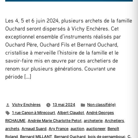
Les 4, 5 et 6 juin 2024, plusieurs archets de la famille
Ouchard seront dispersés à Vichy Enchères. Cet
exceptionnel ensemble d’instruments réalisés par
Ouchard Père, Ouchard Fils et Bernard Ouchard,
cristallise à merveille l’histoire de la famille et le
savoir-faire mis en œuvre par ces archetiers de
renom sur plusieurs générations. Couvrant une
période […]
Publié
Publié
Vichy Enchères
13 mai 2024
Non classifié(e)
par
Étiquettes :
dans
1 rue Canon à Mirecourt
,
Albert Claudot
,
André Georges
RICHAUME
,
Andrée Marie Charlotte Petot
,
archeterie
,
Archetiers
,
archets
,
Arnaud Suard
,
Ary France
,
auction
,
auctioneer
,
Benoît
Roland
,
Bernard MILLANT
,
Bernard Ouchard
,
bois de pernambouc
,
C.