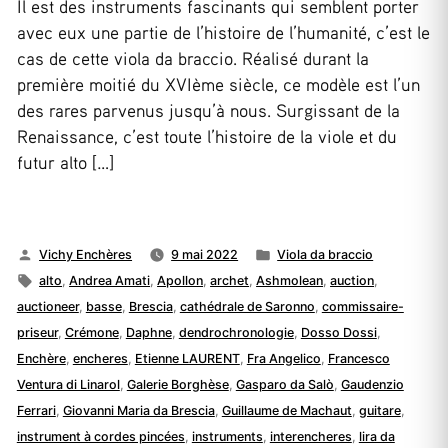
Il est des instruments fascinants qui semblent porter
avec eux une partie de l’histoire de l’humanité, c’est le
cas de cette viola da braccio. Réalisé durant la
première moitié du XVIème siècle, ce modèle est l’un
des rares parvenus jusqu’à nous. Surgissant de la
Renaissance, c’est toute l’histoire de la viole et du
futur alto […]
Publié
Publié
Vichy Enchères
9 mai 2022
Viola da braccio
par
Étiquettes :
dans
alto
,
Andrea Amati
,
Apollon
,
archet
,
Ashmolean
,
auction
,
auctioneer
,
basse
,
Brescia
,
cathédrale de Saronno
,
commissaire-
priseur
,
Crémone
,
Daphne
,
dendrochronologie
,
Dosso Dossi
,
Enchère
,
encheres
,
Etienne LAURENT
,
Fra Angelico
,
Francesco
Ventura di Linarol
,
Galerie Borghèse
,
Gasparo da Salò
,
Gaudenzio
Ferrari
,
Giovanni Maria da Brescia
,
Guillaume de Machaut
,
guitare
,
instrument à cordes pincées
,
instruments
,
interencheres
,
lira da