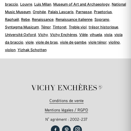
braccio
,
Louvre
,
Luis Milan
,
Museum of Art and Archaeology
,
National
Music Museum
,
Orphée
,
Palais Lascaris
,
Parnasse
,
Praetorius
,
Raphaël
,
Rebe
,
Renaissance
,
Renaissance italienne
,
Soprano
,
Syntagma Musicum
,
Ténor
,
Tintoret
,
Treble viol
,
trésor historique
,
Université Oxford
,
Vichy
,
Vichy Enchères
,
Vièle
,
vihuela
,
viola
,
viola
da braccio
,
viole
,
viole de bras
,
viole de gambe
,
viole ténor
,
violino
,
violon
,
Yizhak Schotten
Conditions de vente
Mentions légales / RGPD
N° agrément : 2002-237