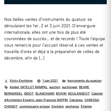
Nos belles ventes d’instruments du quatuor se
déroulaient les 1er, 2 et 3 juin 2021. D’envergure
internationale, elles ont une fois de plus été
couronnées de succès… et de records ! Toute l’équipe
vous remercie pour l’accueil réservé à ces ventes et
travaille d’ores et déjà à la préparation de celles de
décembre, afin de […]
Publié
Publié
Vichy Enchères
1 juin 2021
Instruments du quatuor
par
Étiquettes :
dans
Atelier VATELOT RAMPAL
,
auction
,
auctioneer
,
BEARE
,
BERNARDEL
,
BIGOT
,
BLANCHARD
,
BOIVIN
,
BOULANGEOT
,
Cabinet
d’Archetiers Experts Jean-Francois RAFFIN
,
Calcanus
,
CARESSA
,
CHANOT
,
commissaire-priseur
,
Enchère
,
encheres
,
Etienne