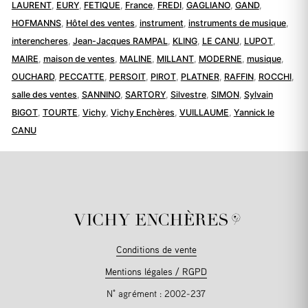
LAURENT
,
EURY
,
FETIQUE
,
France
,
FREDI
,
GAGLIANO
,
GAND
,
HOFMANNS
,
Hôtel des ventes
,
instrument
,
instruments de musique
,
interencheres
,
Jean-Jacques RAMPAL
,
KLING
,
LE CANU
,
LUPOT
,
MAIRE
,
maison de ventes
,
MALINE
,
MILLANT
,
MODERNE
,
musique
,
OUCHARD
,
PECCATTE
,
PERSOIT
,
PIROT
,
PLATNER
,
RAFFIN
,
ROCCHI
,
salle des ventes
,
SANNINO
,
SARTORY
,
Silvestre
,
SIMON
,
Sylvain
BIGOT
,
TOURTE
,
Vichy
,
Vichy Enchères
,
VUILLAUME
,
Yannick le
CANU
Conditions de vente
Mentions légales / RGPD
N° agrément : 2002-237