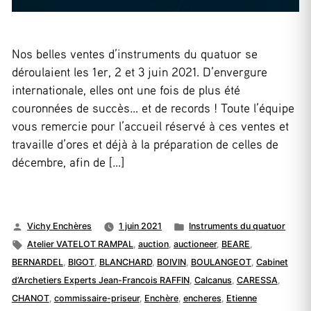
Nos belles ventes d’instruments du quatuor se
déroulaient les 1er, 2 et 3 juin 2021. D’envergure
internationale, elles ont une fois de plus été
couronnées de succès… et de records ! Toute l’équipe
vous remercie pour l’accueil réservé à ces ventes et
travaille d’ores et déjà à la préparation de celles de
décembre, afin de […]
Publié
Publié
Vichy Enchères
1 juin 2021
Instruments du quatuor
par
Étiquettes :
dans
Atelier VATELOT RAMPAL
,
auction
,
auctioneer
,
BEARE
,
BERNARDEL
,
BIGOT
,
BLANCHARD
,
BOIVIN
,
BOULANGEOT
,
Cabinet
d’Archetiers Experts Jean-Francois RAFFIN
,
Calcanus
,
CARESSA
,
CHANOT
,
commissaire-priseur
,
Enchère
,
encheres
,
Etienne