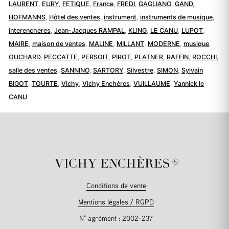
LAURENT
,
EURY
,
FETIQUE
,
France
,
FREDI
,
GAGLIANO
,
GAND
,
HOFMANNS
,
Hôtel des ventes
,
instrument
,
instruments de musique
,
interencheres
,
Jean-Jacques RAMPAL
,
KLING
,
LE CANU
,
LUPOT
,
MAIRE
,
maison de ventes
,
MALINE
,
MILLANT
,
MODERNE
,
musique
,
OUCHARD
,
PECCATTE
,
PERSOIT
,
PIROT
,
PLATNER
,
RAFFIN
,
ROCCHI
,
salle des ventes
,
SANNINO
,
SARTORY
,
Silvestre
,
SIMON
,
Sylvain
BIGOT
,
TOURTE
,
Vichy
,
Vichy Enchères
,
VUILLAUME
,
Yannick le
CANU
Conditions de vente
Mentions légales / RGPD
N° agrément : 2002-237