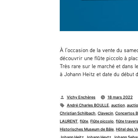
À l’occasion de la vente du same
découvrir une flûte piccolo à plac
Très rare sur le marché et dans le
à Johann Heitz et date du début 
Publié
Vichy Enchères
18 mars 2022
par
Étiquettes :
André Charles BOULLE
,
auction
,
aucti
Christian Schilbach
,
Clavecin
,
Concertos 
LAURENT
,
flûte
,
Flûte piccolo
,
flûte traver
Historisches Museum de Bâle
,
Hôtel des V
Johann Heitz
,
Johann Heytz
,
Johann Sebas