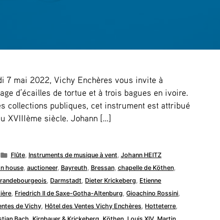
di 7 mai 2022, Vichy Enchères vous invite à
age d’écailles de tortue et à trois bagues en ivoire.
s collections publiques, cet instrument est attribué
du XVIIIème siècle. Johann […]
Publié
Flûte
,
Instruments de musique à vent
,
Johann HEITZ
dans
on house
,
auctioneer
,
Bayreuth
,
Bressan
,
chapelle de Köthen
,
Brandebourgeois
,
Darmstadt
,
Dieter Krickeberg
,
Etienne
sière
,
Friedrich II de Saxe-Gotha-Altenburg
,
Gioachino Rossini
,
entes de Vichy
,
Hôtel des Ventes Vichy Enchères
,
Hotteterre
,
tian Bach
,
Kirnbauer & Krickeberg
,
Köthen
,
Louis XIV
,
Martin