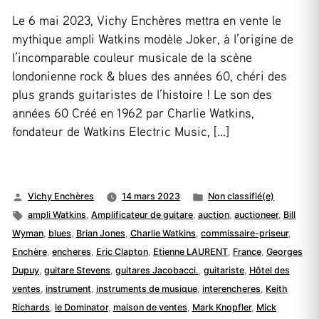
Le 6 mai 2023, Vichy Enchères mettra en vente le
mythique ampli Watkins modèle Joker, à l’origine de
l’incomparable couleur musicale de la scène
londonienne rock & blues des années 60, chéri des
plus grands guitaristes de l’histoire ! Le son des
années 60 Créé en 1962 par Charlie Watkins,
fondateur de Watkins Electric Music, […]
Publié
Publié
Vichy Enchères
14 mars 2023
Non classifié(e)
par
Étiquettes :
dans
ampli Watkins
,
Amplificateur de guitare
,
auction
,
auctioneer
,
Bill
Wyman
,
blues
,
Brian Jones
,
Charlie Watkins
,
commissaire-priseur
,
Enchère
,
encheres
,
Eric Clapton
,
Etienne LAURENT
,
France
,
Georges
Dupuy
,
guitare Stevens
,
guitares Jacobacci.
,
guitariste
,
Hôtel des
ventes
,
instrument
,
instruments de musique
,
interencheres
,
Keith
Richards
,
le Dominator
,
maison de ventes
,
Mark Knopfler
,
Mick