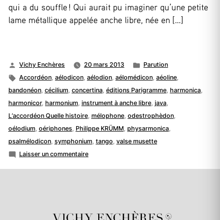
qui a du souffle ! Qui aurait pu imaginer qu’une petite
lame métallique appelée anche libre, née en […]
Publié
Publié
Vichy Enchères
20 mars 2013
Parution
par
Étiquettes :
dans
Accordéon
,
aélodicon
,
aélodion
,
aélomédicon
,
aéoline
,
bandonéon
,
cécilium
,
concertina
,
éditions Parigramme
,
harmonica
,
harmonicor
,
harmonium
,
instrument à anche libre
,
java
,
L’accordéon Quelle histoire
,
mélophone
,
odestrophèdon
,
oélodium
,
oériphones
,
Philippe KRÜMM
,
physarmonica
,
psalmélodicon
,
symphonium
,
tango
,
valse musette
sur
Laisser un commentaire
L’accordéon
Quelle
histoire
!