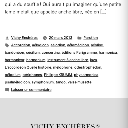
qui a du souffle ! Qui aurait pu imaginer qu’une petite
lame métallique appelée anche libre, née en […]
Publié
Publié
Vichy Enchères
20 mars 2013
Parution
par
Étiquettes :
dans
Accordéon
,
aélodicon
,
aélodion
,
aélomédicon
,
aéoline
,
bandonéon
,
cécilium
,
concertina
,
éditions Parigramme
,
harmonica
,
harmonicor
,
harmonium
,
instrument à anche libre
,
java
,
L’accordéon Quelle histoire
,
mélophone
,
odestrophèdon
,
oélodium
,
oériphones
,
Philippe KRÜMM
,
physarmonica
,
psalmélodicon
,
symphonium
,
tango
,
valse musette
sur
Laisser un commentaire
L’accordéon
Quelle
histoire
!