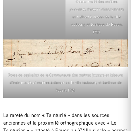
Communauté des maîtres
joueurs et faiseurs d’instruments
et maîtres à danser de la ville
faubourg et banlieue de Rouen,
1759.
Roles de capitation de la Communauté des maîtres joueurs et faiseurs
d’instruments et maîtres à danser de la ville faubourg et banlieue de
Rouen, 1759.
La rareté du nom « Tainturié » dans les sources
anciennes et la proximité orthographique avec « Le
Teinturier » – attesté à Rouen au XVIIIe siècle – permet