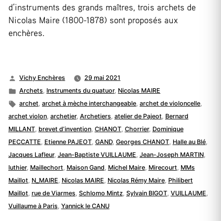
d’instruments des grands maîtres, trois archets de
Nicolas Maire (1800-1878) sont proposés aux
enchères.
Publié
Vichy Enchères
29 mai 2021
par
Publié
Archets
,
Instruments du quatuor
,
Nicolas MAIRE
dans
Étiquettes :
archet
,
archet à mèche interchangeable
,
archet de violoncelle
,
archet violon
,
archetier
,
Archetiers
,
atelier de Pajeot
,
Bernard
MILLANT
,
brevet d’invention
,
CHANOT
,
Chorrier
,
Dominique
PECCATTE
,
Etienne PAJEOT
,
GAND
,
Georges CHANOT
,
Halle au Blé
,
Jacques Lafleur
,
Jean-Baptiste VUILLAUME
,
Jean-Joseph MARTIN
,
luthier
,
Maillechort
,
Maison Gand
,
Michel Maire
,
Mirecourt
,
MMs
Maillot
,
N_MAIRE
,
Nicolas MAIRE
,
Nicolas Rémy Maire
,
Philibert
Maillot
,
rue de Viarmes
,
Schlomo Mintz
,
Sylvain BIGOT
,
VUILLAUME
,
Vuillaume à Paris
,
Yannick le CANU