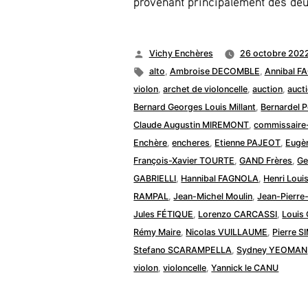
provenant principalement des deu
Publié
Vichy Enchères
26 octobre 202
par
Étiquettes :
alto
,
Ambroise DECOMBLE
,
Annibal 
violon
,
archet de violoncelle
,
auction
,
auct
Bernard Georges Louis Millant
,
Bernardel P
Claude Augustin MIREMONT
,
commissaire-
Enchère
,
encheres
,
Etienne PAJEOT
,
Eugè
François-Xavier TOURTE
,
GAND Frères
,
Ge
GABRIELLI
,
Hannibal FAGNOLA
,
Henri Loui
RAMPAL
,
Jean-Michel Moulin
,
Jean-Pierre
Jules FÉTIQUE
,
Lorenzo CARCASSI
,
Louis
Rémy Maire
,
Nicolas VUILLAUME
,
Pierre 
Stefano SCARAMPELLA
,
Sydney YEOMAN
violon
,
violoncelle
,
Yannick le CANU