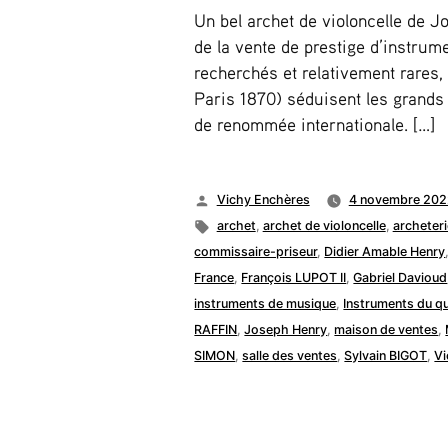
Un bel archet de violoncelle de 
de la vente de prestige d’instru
recherchés et relativement rares
Paris 1870) séduisent les grands
de renommée internationale. […]
Publié
Vichy Enchères
4 novembre 202
par
Étiquettes :
archet
,
archet de violoncelle
,
archeteri
commissaire-priseur
,
Didier Amable Henry
France
,
François LUPOT II
,
Gabriel Davioud
instruments de musique
,
Instruments du q
RAFFIN
,
Joseph Henry
,
maison de ventes
,
SIMON
,
salle des ventes
,
Sylvain BIGOT
,
Vi