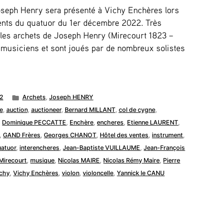
Joseph Henry sera présenté à Vichy Enchères lors
ments du quatuor du 1er décembre 2022. Très
, les archets de Joseph Henry (Mirecourt 1823 –
 musiciens et sont joués par de nombreux solistes
Publié
2
Archets
,
Joseph HENRY
dans
e
,
auction
,
auctioneer
,
Bernard MILLANT
,
col de cygne
,
,
Dominique PECCATTE
,
Enchère
,
encheres
,
Etienne LAURENT
,
,
GAND Frères
,
Georges CHANOT
,
Hôtel des ventes
,
instrument
,
uatuor
,
interencheres
,
Jean-Baptiste VUILLAUME
,
Jean-François
Mirecourt
,
musique
,
Nicolas MAIRE
,
Nicolas Rémy Maire
,
Pierre
chy
,
Vichy Enchères
,
violon
,
violoncelle
,
Yannick le CANU