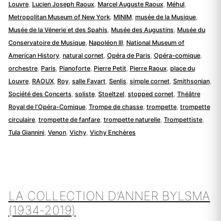
Louvre
,
Lucien Joseph Raoux
,
Marcel Auguste Raoux
,
Méhul
,
Metropolitan Museum of New York
,
MINIM
,
musée de la Musique
,
Musée de la Vénerie et des Spahis
,
Musée des Augustins
,
Musée du
Conservatoire de Musique
,
Napoléon III
,
National Museum of
American History
,
natural cornet
,
Opéra de Paris
,
Opéra-comique
,
orchestre
,
Paris
,
Pianoforte
,
Pierre Petit
,
Pierre Raoux
,
place du
Louvre
,
RAOUX
,
Roy
,
salle Favart
,
Senlis
,
simple cornet
,
Smithsonian
,
Société des Concerts
,
soliste
,
Stoeltzel
,
stopped cornet
,
Théâtre
Royal de l’Opéra-Comique
,
Trompe de chasse
,
trompette
,
trompette
circulaire
,
trompette de fanfare
,
trompette naturelle
,
Trompettiste
,
Tula Giannini
,
Venon
,
Vichy
,
Vichy Enchères
LA COLLECTION D’ANNER BYLSMA
(1934-2019)