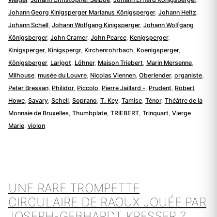
Johann Georg Kinigsperger Marianus Königsperger
,
Johann Heitz
,
Johann Schell
,
Johann Wolfgang Kinigsperger
,
Johann Wolfgang
Königsberger
,
John Cramer
,
John Pearce
,
Kenigsperger
,
Kinigsperger
,
Kinigspergr
,
Kirchenrohrbach
,
Koenigsperger
,
Königsberger
,
Larigot
,
Löhner
,
Maison Triebert
,
Marin Mersenne
,
Milhouse
,
musée du Louvre
,
Nicolas Viennen
,
Oberlender
,
organiste
,
Peter Bressan
,
Philidor
,
Piccolo
,
Pierre Jaillard -
,
Prudent
,
Robert
Howe
,
Savary
,
Schell
,
Soprano
,
T. Key
,
Tamise
,
Ténor
,
Théâtre de la
Monnaie de Bruxelles
,
Thumbplate
,
TRIEBERT
,
Trinquart
,
Vierge
Marie
,
violon
UNE RARE TROMPETTE
CIRCULAIRE DE RAOUX JOUÉE PAR
JOSEPH-GEBHARDT KRESSER ?