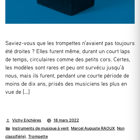
Saviez-vous que les trompettes n’avaient pas toujours
été droites ? Elles furent même, durant un court laps
de temps, circulaires comme des petits cors. Certes,
les modèles sont rares et peu ont survécu jusqu’à
nous, mais ils furent, pendant une courte période de
moins de dix ans, prisés des musiciens les plus en
vue de […]
Publié
Vichy Enchères
18 mars 2022
par
Publié
Instruments de musique à vent
,
Marcel Auguste RAOUX
,
Non
dans
classifié(e)
,
Trompette