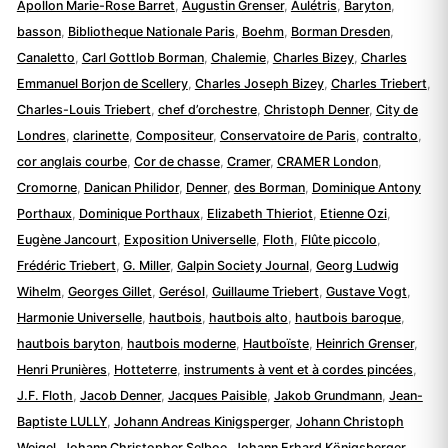
Apollon Marie-Rose Barret
,
Augustin Grenser
,
Aulétris
,
Baryton
,
basson
,
Bibliotheque Nationale Paris
,
Boehm
,
Borman Dresden
,
Canaletto
,
Carl Gottlob Borman
,
Chalemie
,
Charles Bizey
,
Charles
Emmanuel Borjon de Scellery
,
Charles Joseph Bizey
,
Charles Triebert
,
Charles-Louis Triebert
,
chef d’orchestre
,
Christoph Denner
,
City de
Londres
,
clarinette
,
Compositeur
,
Conservatoire de Paris
,
contralto
,
cor anglais courbe
,
Cor de chasse
,
Cramer
,
CRAMER London
,
Cromorne
,
Danican Philidor
,
Denner
,
des Borman
,
Dominique Antony
Porthaux
,
Dominique Porthaux
,
Elizabeth Thieriot
,
Etienne Ozi
,
Eugène Jancourt
,
Exposition Universelle
,
Floth
,
Flûte piccolo
,
Frédéric Triebert
,
G. Miller
,
Galpin Society Journal
,
Georg Ludwig
Wihelm
,
Georges Gillet
,
Gerésol
,
Guillaume Triebert
,
Gustave Vogt
,
Harmonie Universelle
,
hautbois
,
hautbois alto
,
hautbois baroque
,
hautbois baryton
,
hautbois moderne
,
Hautboïste
,
Heinrich Grenser
,
Henri Prunières
,
Hotteterre
,
instruments à vent et à cordes pincées
,
J.F. Floth
,
Jacob Denner
,
Jacques Paisible
,
Jakob Grundmann
,
Jean-
Baptiste LULLY
,
Johann Andreas Kinigsperger
,
Johann Christoph
Weigel
,
Johann Christopher Selboe
,
Johann Erhard Königsberger
,