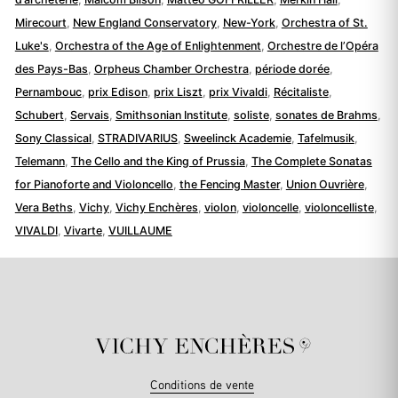
Mirecourt
,
New England Conservatory
,
New-York
,
Orchestra of St.
Luke's
,
Orchestra of the Age of Enlightenment
,
Orchestre de l’Opéra
des Pays-Bas
,
Orpheus Chamber Orchestra
,
période dorée
,
Pernambouc
,
prix Edison
,
prix Liszt
,
prix Vivaldi
,
Récitaliste
,
Schubert
,
Servais
,
Smithsonian Institute
,
soliste
,
sonates de Brahms
,
Sony Classical
,
STRADIVARIUS
,
Sweelinck Academie
,
Tafelmusik
,
Telemann
,
The Cello and the King of Prussia
,
The Complete Sonatas
for Pianoforte and Violoncello
,
the Fencing Master
,
Union Ouvrière
,
Vera Beths
,
Vichy
,
Vichy Enchères
,
violon
,
violoncelle
,
violoncelliste
,
VIVALDI
,
Vivarte
,
VUILLAUME
Conditions de vente