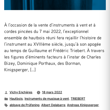
À l’occasion de la vente d’instruments à vent et à
cordes pincées du 7 mai 2022, l’exceptionnel
ensemble de hautbois réuni fera rejaillir l’histoire de
l’instrument au XVIIIème siècle, jusqu’à son apogée
au temps de Guillaume et Frédéric Triebert. À travers
les figures d’éminents facteurs à l’instar de Charles
Bizey, Dominique Porthaux, des Borman,
Kinigsperger, […]
Publié
Vichy Enchères
18 mars 2022
par
Publié
Hautbois
,
Instruments de musique à vent
,
TRIEBERT
dans
Étiquettes :
abbaye de Prüfening
,
Albert Delabarre
,
Andreas Kinigsperger
,