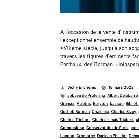
À l’occasion de la vente d’instru
l’exceptionnel ensemble de hautbois
XVIIIème siècle, jusqu’à son apo
travers les figures d’éminents fa
Porthaux, des Borman, Kinigsperg
Publié
Vichy Enchères
18 mars 2022
par
Étiquettes :
abbaye de Prüfening
,
Albert Delabarre
Grenser
,
Aulétris
,
Baryton
,
basson
,
Bibliot
Gottlob Borman
,
Chalemie
,
Charles Bizey
,
Charles Triebert
,
Charles-Louis Triebert
,
c
Compositeur
,
Conservatoire de Paris
,
cont
London
,
Cromorne
,
Danican Philidor
,
Denn