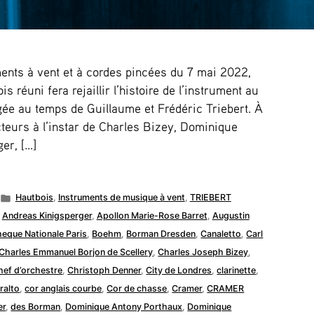
ments à vent et à cordes pincées du 7 mai 2022,
 réuni fera rejaillir l’histoire de l’instrument au
gée au temps de Guillaume et Frédéric Triebert. À
cteurs à l’instar de Charles Bizey, Dominique
er, […]
Publié
Hautbois
,
Instruments de musique à vent
,
TRIEBERT
dans
,
Andreas Kinigsperger
,
Apollon Marie-Rose Barret
,
Augustin
heque Nationale Paris
,
Boehm
,
Borman Dresden
,
Canaletto
,
Carl
Charles Emmanuel Borjon de Scellery
,
Charles Joseph Bizey
,
hef d’orchestre
,
Christoph Denner
,
City de Londres
,
clarinette
,
ralto
,
cor anglais courbe
,
Cor de chasse
,
Cramer
,
CRAMER
er
,
des Borman
,
Dominique Antony Porthaux
,
Dominique