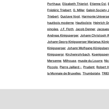
Porthaux
,
Elizabeth Thieriot
,
Etienne Ozi
,
Frédéric Triebert
,
G. Miller
,
Galpin Society 
Triebert
,
Gustave Vogt
,
Harmonie Universe
hautbois moderne
,
Hautboïste
,
Heinrich G
pincées
,
J.F. Floth
,
Jacob Denner
,
Jacques 
Andreas Kinigsperger
,
Johann Christoph W
Johann Georg Kinigsperger Marianus Köni
Kinigsperger
,
Johann Wolfgang Königsber
Kinigspergr
,
Kirchenrohrbach
,
Koenigsper
Mersenne
,
Milhouse
,
musée du Louvre
,
Nic
Piccolo
,
Pierre Jaillard -
,
Prudent
,
Robert 
la Monnaie de Bruxelles
,
Thumbplate
,
TRIE