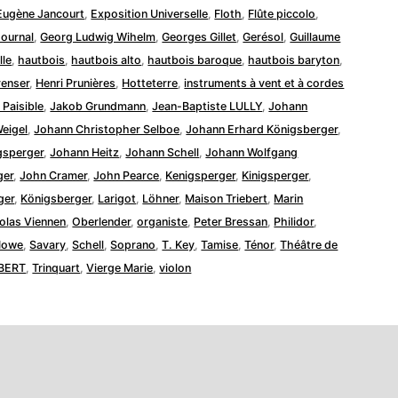
Eugène Jancourt
,
Exposition Universelle
,
Floth
,
Flûte piccolo
,
Journal
,
Georg Ludwig Wihelm
,
Georges Gillet
,
Gerésol
,
Guillaume
lle
,
hautbois
,
hautbois alto
,
hautbois baroque
,
hautbois baryton
,
renser
,
Henri Prunières
,
Hotteterre
,
instruments à vent et à cordes
Paisible
,
Jakob Grundmann
,
Jean-Baptiste LULLY
,
Johann
eigel
,
Johann Christopher Selboe
,
Johann Erhard Königsberger
,
gsperger
,
Johann Heitz
,
Johann Schell
,
Johann Wolfgang
ger
,
John Cramer
,
John Pearce
,
Kenigsperger
,
Kinigsperger
,
ger
,
Königsberger
,
Larigot
,
Löhner
,
Maison Triebert
,
Marin
olas Viennen
,
Oberlender
,
organiste
,
Peter Bressan
,
Philidor
,
Howe
,
Savary
,
Schell
,
Soprano
,
T. Key
,
Tamise
,
Ténor
,
Théâtre de
BERT
,
Trinquart
,
Vierge Marie
,
violon