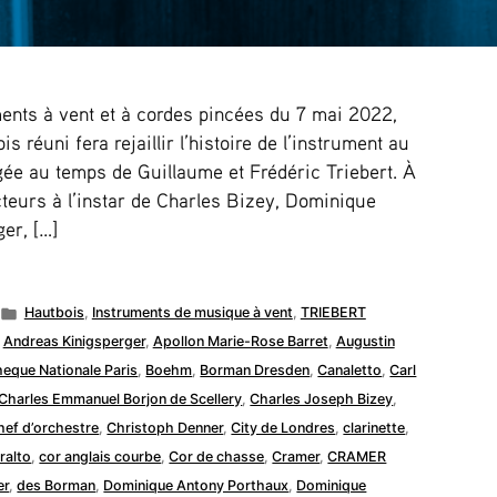
ments à vent et à cordes pincées du 7 mai 2022,
 réuni fera rejaillir l’histoire de l’instrument au
gée au temps de Guillaume et Frédéric Triebert. À
cteurs à l’instar de Charles Bizey, Dominique
er, […]
Publié
Hautbois
,
Instruments de musique à vent
,
TRIEBERT
dans
,
Andreas Kinigsperger
,
Apollon Marie-Rose Barret
,
Augustin
heque Nationale Paris
,
Boehm
,
Borman Dresden
,
Canaletto
,
Carl
Charles Emmanuel Borjon de Scellery
,
Charles Joseph Bizey
,
hef d’orchestre
,
Christoph Denner
,
City de Londres
,
clarinette
,
ralto
,
cor anglais courbe
,
Cor de chasse
,
Cramer
,
CRAMER
er
,
des Borman
,
Dominique Antony Porthaux
,
Dominique