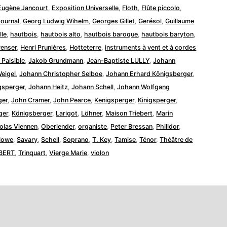
Eugène Jancourt
,
Exposition Universelle
,
Floth
,
Flûte piccolo
,
Journal
,
Georg Ludwig Wihelm
,
Georges Gillet
,
Gerésol
,
Guillaume
lle
,
hautbois
,
hautbois alto
,
hautbois baroque
,
hautbois baryton
,
renser
,
Henri Prunières
,
Hotteterre
,
instruments à vent et à cordes
Paisible
,
Jakob Grundmann
,
Jean-Baptiste LULLY
,
Johann
eigel
,
Johann Christopher Selboe
,
Johann Erhard Königsberger
,
gsperger
,
Johann Heitz
,
Johann Schell
,
Johann Wolfgang
ger
,
John Cramer
,
John Pearce
,
Kenigsperger
,
Kinigsperger
,
ger
,
Königsberger
,
Larigot
,
Löhner
,
Maison Triebert
,
Marin
olas Viennen
,
Oberlender
,
organiste
,
Peter Bressan
,
Philidor
,
Howe
,
Savary
,
Schell
,
Soprano
,
T. Key
,
Tamise
,
Ténor
,
Théâtre de
BERT
,
Trinquart
,
Vierge Marie
,
violon