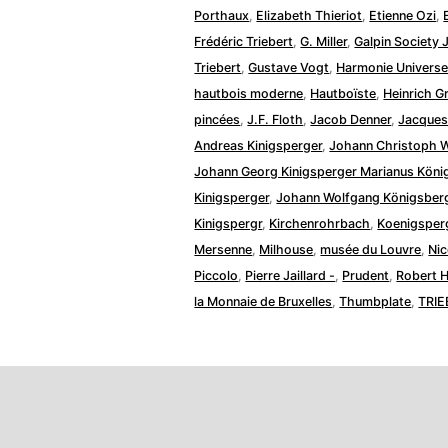
Porthaux
,
Elizabeth Thieriot
,
Etienne Ozi
,
Frédéric Triebert
,
G. Miller
,
Galpin Society 
Triebert
,
Gustave Vogt
,
Harmonie Universe
hautbois moderne
,
Hautboïste
,
Heinrich G
pincées
,
J.F. Floth
,
Jacob Denner
,
Jacques 
Andreas Kinigsperger
,
Johann Christoph W
Johann Georg Kinigsperger Marianus Köni
Kinigsperger
,
Johann Wolfgang Königsber
Kinigspergr
,
Kirchenrohrbach
,
Koenigsper
Mersenne
,
Milhouse
,
musée du Louvre
,
Nic
Piccolo
,
Pierre Jaillard -
,
Prudent
,
Robert 
la Monnaie de Bruxelles
,
Thumbplate
,
TRIE