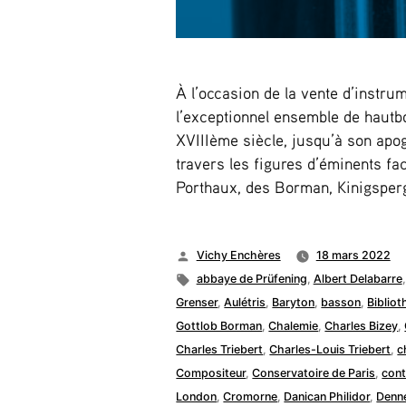
À l’occasion de la vente d’instru
l’exceptionnel ensemble de hautbois
XVIIIème siècle, jusqu’à son apo
travers les figures d’éminents fa
Porthaux, des Borman, Kinigsperg
Publié
Vichy Enchères
18 mars 2022
par
Étiquettes :
abbaye de Prüfening
,
Albert Delabarre
Grenser
,
Aulétris
,
Baryton
,
basson
,
Bibliot
Gottlob Borman
,
Chalemie
,
Charles Bizey
,
Charles Triebert
,
Charles-Louis Triebert
,
c
Compositeur
,
Conservatoire de Paris
,
cont
London
,
Cromorne
,
Danican Philidor
,
Denn