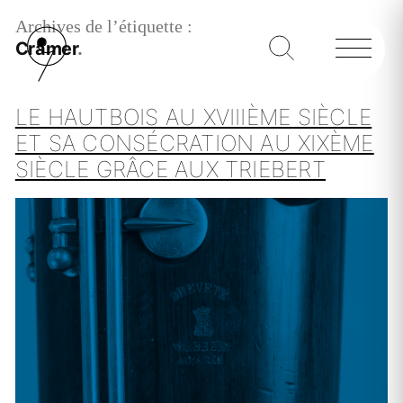
Archives de l’étiquette :
Cramer
LE HAUTBOIS AU XVIIIÈME SIÈCLE
ET SA CONSÉCRATION AU XIXÈME
SIÈCLE GRÂCE AUX TRIEBERT