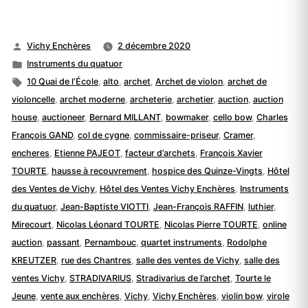
Publié
Vichy Enchères
2 décembre 2020
par
Publié
Instruments du quatuor
dans
Étiquettes :
10 Quai de l’École
,
alto
,
archet
,
Archet de violon
,
archet de
violoncelle
,
archet moderne
,
archeterie
,
archetier
,
auction
,
auction
house
,
auctioneer
,
Bernard MILLANT
,
bowmaker
,
cello bow
,
Charles
François GAND
,
col de cygne
,
commissaire-priseur
,
Cramer
,
encheres
,
Etienne PAJEOT
,
facteur d’archets
,
François Xavier
TOURTE
,
hausse à recouvrement
,
hospice des Quinze-Vingts
,
Hôtel
des Ventes de Vichy
,
Hôtel des Ventes Vichy Enchères
,
Instruments
du quatuor
,
Jean-Baptiste VIOTTI
,
Jean-François RAFFIN
,
luthier
,
Mirecourt
,
Nicolas Léonard TOURTE
,
Nicolas Pierre TOURTE
,
online
auction
,
passant
,
Pernambouc
,
quartet instruments
,
Rodolphe
KREUTZER
,
rue des Chantres
,
salle des ventes de Vichy
,
salle des
ventes Vichy
,
STRADIVARIUS
,
Stradivarius de l’archet
,
Tourte le
Jeune
,
vente aux enchères
,
Vichy
,
Vichy Enchères
,
violin bow
,
virole