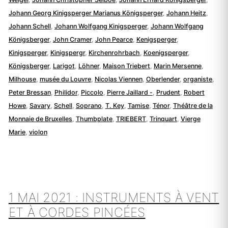
Johann Georg Kinigsperger Marianus Königsperger
,
Johann Heitz
,
Johann Schell
,
Johann Wolfgang Kinigsperger
,
Johann Wolfgang
Königsberger
,
John Cramer
,
John Pearce
,
Kenigsperger
,
Kinigsperger
,
Kinigspergr
,
Kirchenrohrbach
,
Koenigsperger
,
Königsberger
,
Larigot
,
Löhner
,
Maison Triebert
,
Marin Mersenne
,
Milhouse
,
musée du Louvre
,
Nicolas Viennen
,
Oberlender
,
organiste
,
Peter Bressan
,
Philidor
,
Piccolo
,
Pierre Jaillard -
,
Prudent
,
Robert
Howe
,
Savary
,
Schell
,
Soprano
,
T. Key
,
Tamise
,
Ténor
,
Théâtre de la
Monnaie de Bruxelles
,
Thumbplate
,
TRIEBERT
,
Trinquart
,
Vierge
Marie
,
violon
1 MAI 2021 : INSTRUMENTS À VENT
ET À CORDES PINCÉES