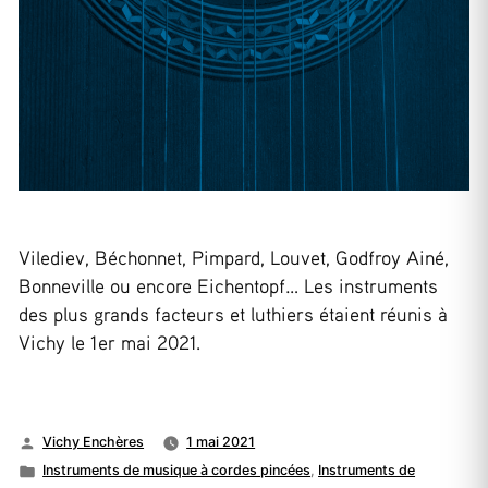
Vilediev, Béchonnet, Pimpard, Louvet, Godfroy Ainé,
Bonneville ou encore Eichentopf… Les instruments
des plus grands facteurs et luthiers étaient réunis à
Vichy le 1er mai 2021.
Publié
Vichy Enchères
1 mai 2021
par
Publié
Instruments de musique à cordes pincées
,
Instruments de