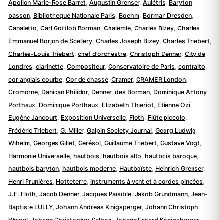
Apollon Marie-Rose Barret
,
Augustin Grenser
,
Aulétris
,
Baryton
,
basson
,
Bibliotheque Nationale Paris
,
Boehm
,
Borman Dresden
,
Canaletto
,
Carl Gottlob Borman
,
Chalemie
,
Charles Bizey
,
Charles
Emmanuel Borjon de Scellery
,
Charles Joseph Bizey
,
Charles Triebert
,
Charles-Louis Triebert
,
chef d’orchestre
,
Christoph Denner
,
City de
Londres
,
clarinette
,
Compositeur
,
Conservatoire de Paris
,
contralto
,
cor anglais courbe
,
Cor de chasse
,
Cramer
,
CRAMER London
,
Cromorne
,
Danican Philidor
,
Denner
,
des Borman
,
Dominique Antony
Porthaux
,
Dominique Porthaux
,
Elizabeth Thieriot
,
Etienne Ozi
,
Eugène Jancourt
,
Exposition Universelle
,
Floth
,
Flûte piccolo
,
Frédéric Triebert
,
G. Miller
,
Galpin Society Journal
,
Georg Ludwig
Wihelm
,
Georges Gillet
,
Gerésol
,
Guillaume Triebert
,
Gustave Vogt
,
Harmonie Universelle
,
hautbois
,
hautbois alto
,
hautbois baroque
,
hautbois baryton
,
hautbois moderne
,
Hautboïste
,
Heinrich Grenser
,
Henri Prunières
,
Hotteterre
,
instruments à vent et à cordes pincées
,
J.F. Floth
,
Jacob Denner
,
Jacques Paisible
,
Jakob Grundmann
,
Jean-
Baptiste LULLY
,
Johann Andreas Kinigsperger
,
Johann Christoph
Weigel
,
Johann Christopher Selboe
,
Johann Erhard Königsberger
,