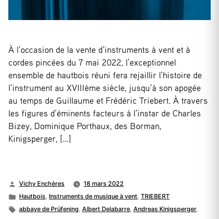
À l’occasion de la vente d’instruments à vent et à
cordes pincées du 7 mai 2022, l’exceptionnel
ensemble de hautbois réuni fera rejaillir l’histoire de
l’instrument au XVIIIème siècle, jusqu’à son apogée
au temps de Guillaume et Frédéric Triebert. À travers
les figures d’éminents facteurs à l’instar de Charles
Bizey, Dominique Porthaux, des Borman,
Kinigsperger, […]
Publié
Vichy Enchères
18 mars 2022
par
Publié
Hautbois
,
Instruments de musique à vent
,
TRIEBERT
dans
Étiquettes :
abbaye de Prüfening
,
Albert Delabarre
,
Andreas Kinigsperger
,