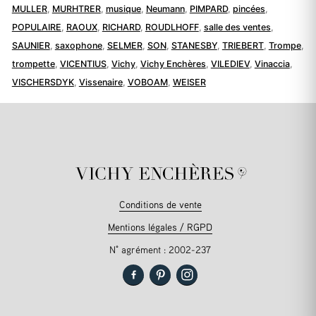
MULLER
,
MURHTRER
,
musique
,
Neumann
,
PIMPARD
,
pincées
,
POPULAIRE
,
RAOUX
,
RICHARD
,
ROUDLHOFF
,
salle des ventes
,
SAUNIER
,
saxophone
,
SELMER
,
SON
,
STANESBY
,
TRIEBERT
,
Trompe
,
trompette
,
VICENTIUS
,
Vichy
,
Vichy Enchères
,
VILEDIEV
,
Vinaccia
,
VISCHERSDYK
,
Vissenaire
,
VOBOAM
,
WEISER
Conditions de vente
Mentions légales / RGPD
N° agrément : 2002-237