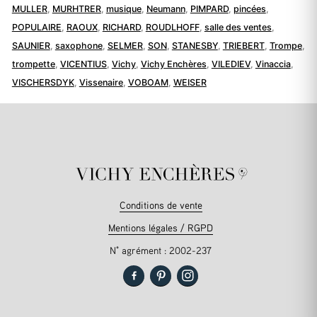
MULLER
,
MURHTRER
,
musique
,
Neumann
,
PIMPARD
,
pincées
,
POPULAIRE
,
RAOUX
,
RICHARD
,
ROUDLHOFF
,
salle des ventes
,
SAUNIER
,
saxophone
,
SELMER
,
SON
,
STANESBY
,
TRIEBERT
,
Trompe
,
trompette
,
VICENTIUS
,
Vichy
,
Vichy Enchères
,
VILEDIEV
,
Vinaccia
,
VISCHERSDYK
,
Vissenaire
,
VOBOAM
,
WEISER
Conditions de vente
Mentions légales / RGPD
N° agrément : 2002-237