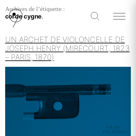
Archives de l’étiquette :
col de cygne
UN ARCHET DE VIOLONCELLE DE
JOSEPH HENRY (MIRECOURT, 1823
– PARIS, 1870)