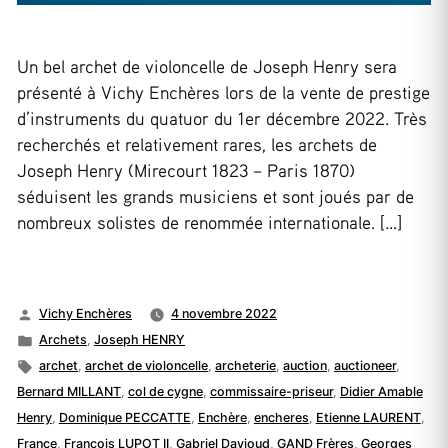
Un bel archet de violoncelle de Joseph Henry sera
présenté à Vichy Enchères lors de la vente de prestige
d’instruments du quatuor du 1er décembre 2022. Très
recherchés et relativement rares, les archets de
Joseph Henry (Mirecourt 1823 – Paris 1870)
séduisent les grands musiciens et sont joués par de
nombreux solistes de renommée internationale. […]
Publié
Vichy Enchères
4 novembre 2022
par
Publié
Archets
,
Joseph HENRY
dans
Étiquettes :
archet
,
archet de violoncelle
,
archeterie
,
auction
,
auctioneer
,
Bernard MILLANT
,
col de cygne
,
commissaire-priseur
,
Didier Amable
Henry
,
Dominique PECCATTE
,
Enchère
,
encheres
,
Etienne LAURENT
,
France
,
François LUPOT II
,
Gabriel Davioud
,
GAND Frères
,
Georges