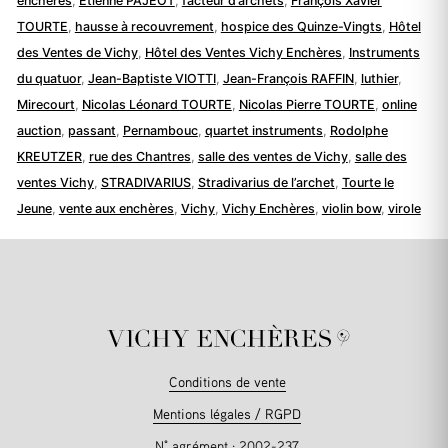
encheres
,
Etienne PAJEOT
,
facteur d’archets
,
François Xavier
TOURTE
,
hausse à recouvrement
,
hospice des Quinze-Vingts
,
Hôtel
des Ventes de Vichy
,
Hôtel des Ventes Vichy Enchères
,
Instruments
du quatuor
,
Jean-Baptiste VIOTTI
,
Jean-François RAFFIN
,
luthier
,
Mirecourt
,
Nicolas Léonard TOURTE
,
Nicolas Pierre TOURTE
,
online
auction
,
passant
,
Pernambouc
,
quartet instruments
,
Rodolphe
KREUTZER
,
rue des Chantres
,
salle des ventes de Vichy
,
salle des
ventes Vichy
,
STRADIVARIUS
,
Stradivarius de l’archet
,
Tourte le
Jeune
,
vente aux enchères
,
Vichy
,
Vichy Enchères
,
violin bow
,
virole
Conditions de vente
Mentions légales / RGPD
N° agrément : 2002-237