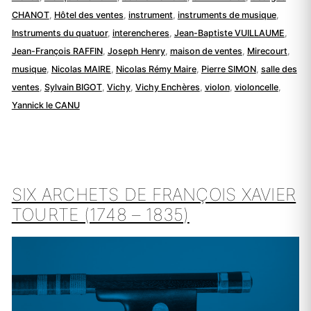
CHANOT
,
Hôtel des ventes
,
instrument
,
instruments de musique
,
Instruments du quatuor
,
interencheres
,
Jean-Baptiste VUILLAUME
,
Jean-François RAFFIN
,
Joseph Henry
,
maison de ventes
,
Mirecourt
,
musique
,
Nicolas MAIRE
,
Nicolas Rémy Maire
,
Pierre SIMON
,
salle des
ventes
,
Sylvain BIGOT
,
Vichy
,
Vichy Enchères
,
violon
,
violoncelle
,
Yannick le CANU
SIX ARCHETS DE FRANÇOIS XAVIER
TOURTE (1748 – 1835)