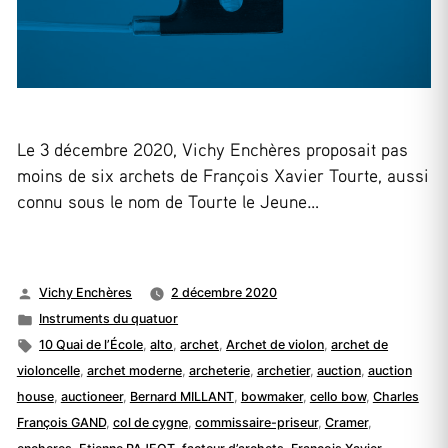
Le 3 décembre 2020, Vichy Enchères proposait pas
moins de six archets de François Xavier Tourte, aussi
connu sous le nom de Tourte le Jeune…
Publié
Vichy Enchères
2 décembre 2020
par
Publié
Instruments du quatuor
dans
Étiquettes :
10 Quai de l’École
,
alto
,
archet
,
Archet de violon
,
archet de
violoncelle
,
archet moderne
,
archeterie
,
archetier
,
auction
,
auction
house
,
auctioneer
,
Bernard MILLANT
,
bowmaker
,
cello bow
,
Charles
François GAND
,
col de cygne
,
commissaire-priseur
,
Cramer
,