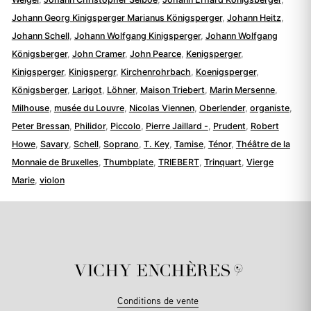
Johann Georg Kinigsperger Marianus Königsperger
,
Johann Heitz
,
Johann Schell
,
Johann Wolfgang Kinigsperger
,
Johann Wolfgang
Königsberger
,
John Cramer
,
John Pearce
,
Kenigsperger
,
Kinigsperger
,
Kinigspergr
,
Kirchenrohrbach
,
Koenigsperger
,
Königsberger
,
Larigot
,
Löhner
,
Maison Triebert
,
Marin Mersenne
,
Milhouse
,
musée du Louvre
,
Nicolas Viennen
,
Oberlender
,
organiste
,
Peter Bressan
,
Philidor
,
Piccolo
,
Pierre Jaillard -
,
Prudent
,
Robert
Howe
,
Savary
,
Schell
,
Soprano
,
T. Key
,
Tamise
,
Ténor
,
Théâtre de la
Monnaie de Bruxelles
,
Thumbplate
,
TRIEBERT
,
Trinquart
,
Vierge
Marie
,
violon
Conditions de vente