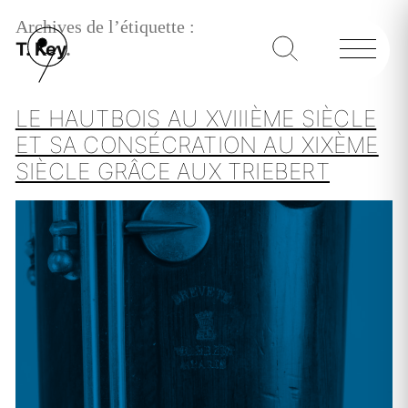
Archives de l’étiquette :
T. Key
LE HAUTBOIS AU XVIIIÈME SIÈCLE
ET SA CONSÉCRATION AU XIXÈME
SIÈCLE GRÂCE AUX TRIEBERT