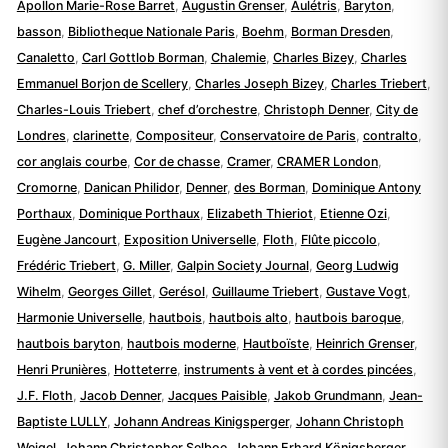
Apollon Marie-Rose Barret
,
Augustin Grenser
,
Aulétris
,
Baryton
,
basson
,
Bibliotheque Nationale Paris
,
Boehm
,
Borman Dresden
,
Canaletto
,
Carl Gottlob Borman
,
Chalemie
,
Charles Bizey
,
Charles
Emmanuel Borjon de Scellery
,
Charles Joseph Bizey
,
Charles Triebert
,
Charles-Louis Triebert
,
chef d’orchestre
,
Christoph Denner
,
City de
Londres
,
clarinette
,
Compositeur
,
Conservatoire de Paris
,
contralto
,
cor anglais courbe
,
Cor de chasse
,
Cramer
,
CRAMER London
,
Cromorne
,
Danican Philidor
,
Denner
,
des Borman
,
Dominique Antony
Porthaux
,
Dominique Porthaux
,
Elizabeth Thieriot
,
Etienne Ozi
,
Eugène Jancourt
,
Exposition Universelle
,
Floth
,
Flûte piccolo
,
Frédéric Triebert
,
G. Miller
,
Galpin Society Journal
,
Georg Ludwig
Wihelm
,
Georges Gillet
,
Gerésol
,
Guillaume Triebert
,
Gustave Vogt
,
Harmonie Universelle
,
hautbois
,
hautbois alto
,
hautbois baroque
,
hautbois baryton
,
hautbois moderne
,
Hautboïste
,
Heinrich Grenser
,
Henri Prunières
,
Hotteterre
,
instruments à vent et à cordes pincées
,
J.F. Floth
,
Jacob Denner
,
Jacques Paisible
,
Jakob Grundmann
,
Jean-
Baptiste LULLY
,
Johann Andreas Kinigsperger
,
Johann Christoph
Weigel
,
Johann Christopher Selboe
,
Johann Erhard Königsberger
,