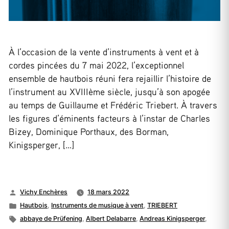
À l’occasion de la vente d’instruments à vent et à
cordes pincées du 7 mai 2022, l’exceptionnel
ensemble de hautbois réuni fera rejaillir l’histoire de
l’instrument au XVIIIème siècle, jusqu’à son apogée
au temps de Guillaume et Frédéric Triebert. À travers
les figures d’éminents facteurs à l’instar de Charles
Bizey, Dominique Porthaux, des Borman,
Kinigsperger, […]
Publié
Vichy Enchères
18 mars 2022
par
Publié
Hautbois
,
Instruments de musique à vent
,
TRIEBERT
dans
Étiquettes :
abbaye de Prüfening
,
Albert Delabarre
,
Andreas Kinigsperger
,