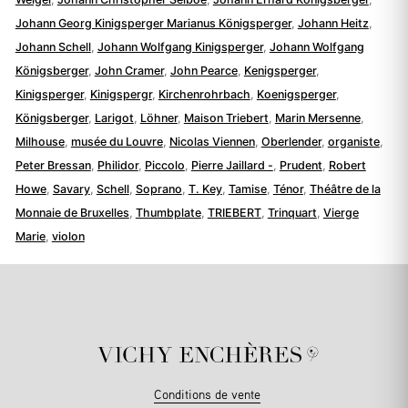
Johann Georg Kinigsperger Marianus Königsperger
,
Johann Heitz
,
Johann Schell
,
Johann Wolfgang Kinigsperger
,
Johann Wolfgang
Königsberger
,
John Cramer
,
John Pearce
,
Kenigsperger
,
Kinigsperger
,
Kinigspergr
,
Kirchenrohrbach
,
Koenigsperger
,
Königsberger
,
Larigot
,
Löhner
,
Maison Triebert
,
Marin Mersenne
,
Milhouse
,
musée du Louvre
,
Nicolas Viennen
,
Oberlender
,
organiste
,
Peter Bressan
,
Philidor
,
Piccolo
,
Pierre Jaillard -
,
Prudent
,
Robert
Howe
,
Savary
,
Schell
,
Soprano
,
T. Key
,
Tamise
,
Ténor
,
Théâtre de la
Monnaie de Bruxelles
,
Thumbplate
,
TRIEBERT
,
Trinquart
,
Vierge
Marie
,
violon
Conditions de vente