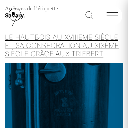
Archives de l’étiquette :
Savary
LE HAUTBOIS AU XVIIIÈME SIÈCLE
ET SA CONSÉCRATION AU XIXÈME
SIÈCLE GRÂCE AUX TRIEBERT