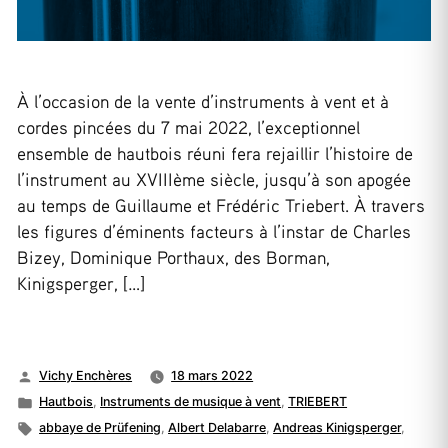
À l’occasion de la vente d’instruments à vent et à
cordes pincées du 7 mai 2022, l’exceptionnel
ensemble de hautbois réuni fera rejaillir l’histoire de
l’instrument au XVIIIème siècle, jusqu’à son apogée
au temps de Guillaume et Frédéric Triebert. À travers
les figures d’éminents facteurs à l’instar de Charles
Bizey, Dominique Porthaux, des Borman,
Kinigsperger, […]
Publié
Vichy Enchères
18 mars 2022
par
Publié
Hautbois
,
Instruments de musique à vent
,
TRIEBERT
dans
Étiquettes :
abbaye de Prüfening
,
Albert Delabarre
,
Andreas Kinigsperger
,