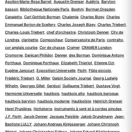
Apollon Marie-Rose Barret
,
Augustin Grenser
,
Aulétris
,
Baryton
,
basson
,
Bibliotheque Nationale Paris
,
Boehm
,
Borman Dresden
,
Canaletto
,
Carl Gottlob Borman
,
Chalemie
,
Charles Bizey
,
Charles
Emmanuel Borjon de Scellery
,
Charles Joseph Bizey
,
Charles Triebert
,
Charles-Louis Triebert
,
chef d’orchestre
,
Christoph Denner
,
City de
Londres
,
clarinette
,
Compositeur
,
Conservatoire de Paris
,
contralto
,
cor anglais courbe
,
Cor de chasse
,
Cramer
,
CRAMER London
,
Cromorne
,
Danican Philidor
,
Denner
,
des Borman
,
Dominique Antony
Porthaux
,
Dominique Porthaux
,
Elizabeth Thieriot
,
Etienne Ozi
,
Eugène Jancourt
,
Exposition Universelle
,
Floth
,
Flûte piccolo
,
Frédéric Triebert
,
G. Miller
,
Galpin Society Journal
,
Georg Ludwig
Wihelm
,
Georges Gillet
,
Gerésol
,
Guillaume Triebert
,
Gustave Vogt
,
Harmonie Universelle
,
hautbois
,
hautbois alto
,
hautbois baroque
,
hautbois baryton
,
hautbois moderne
,
Hautboïste
,
Heinrich Grenser
,
Henri Prunières
,
Hotteterre
,
instruments à vent et à cordes pincées
,
J.F. Floth
,
Jacob Denner
,
Jacques Paisible
,
Jakob Grundmann
,
Jean-
Baptiste LULLY
,
Johann Andreas Kinigsperger
,
Johann Christoph
Weigel
,
Johann Christopher Selboe
,
Johann Erhard Königsberger
,