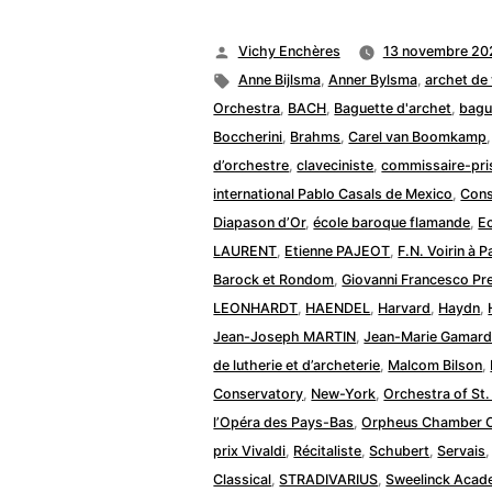
Publié
Vichy Enchères
13 novembre 20
par
Étiquettes :
Anne Bijlsma
,
Anner Bylsma
,
archet de 
Orchestra
,
BACH
,
Baguette d'archet
,
bagu
Boccherini
,
Brahms
,
Carel van Boomkamp
d’orchestre
,
claveciniste
,
commissaire-pri
international Pablo Casals de Mexico
,
Cons
Diapason d’Or
,
école baroque flamande
,
Ec
LAURENT
,
Etienne PAJEOT
,
F.N. Voirin à P
Barock et Rondom
,
Giovanni Francesco Pr
LEONHARDT
,
HAENDEL
,
Harvard
,
Haydn
,
Jean-Joseph MARTIN
,
Jean-Marie Gamar
de lutherie et d’archeterie
,
Malcom Bilson
,
Conservatory
,
New-York
,
Orchestra of St.
l’Opéra des Pays-Bas
,
Orpheus Chamber O
prix Vivaldi
,
Récitaliste
,
Schubert
,
Servais
Classical
,
STRADIVARIUS
,
Sweelinck Acad