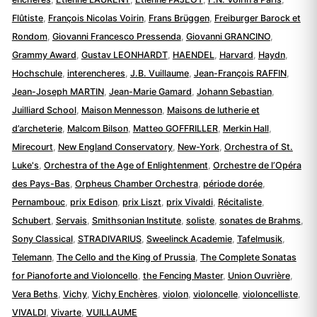
Flûtiste
,
François Nicolas Voirin
,
Frans Brüggen
,
Freiburger Barock et
Rondom
,
Giovanni Francesco Pressenda
,
Giovanni GRANCINO
,
Grammy Award
,
Gustav LEONHARDT
,
HAENDEL
,
Harvard
,
Haydn
,
Hochschule
,
interencheres
,
J.B. Vuillaume
,
Jean-François RAFFIN
,
Jean-Joseph MARTIN
,
Jean-Marie Gamard
,
Johann Sebastian
,
Juilliard School
,
Maison Mennesson
,
Maisons de lutherie et
d’archeterie
,
Malcom Bilson
,
Matteo GOFFRILLER
,
Merkin Hall
,
Mirecourt
,
New England Conservatory
,
New-York
,
Orchestra of St.
Luke's
,
Orchestra of the Age of Enlightenment
,
Orchestre de l’Opéra
des Pays-Bas
,
Orpheus Chamber Orchestra
,
période dorée
,
Pernambouc
,
prix Edison
,
prix Liszt
,
prix Vivaldi
,
Récitaliste
,
Schubert
,
Servais
,
Smithsonian Institute
,
soliste
,
sonates de Brahms
,
Sony Classical
,
STRADIVARIUS
,
Sweelinck Academie
,
Tafelmusik
,
Telemann
,
The Cello and the King of Prussia
,
The Complete Sonatas
for Pianoforte and Violoncello
,
the Fencing Master
,
Union Ouvrière
,
Vera Beths
,
Vichy
,
Vichy Enchères
,
violon
,
violoncelle
,
violoncelliste
,
VIVALDI
,
Vivarte
,
VUILLAUME