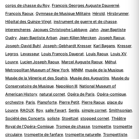
corps de chasse du Roy
,
François Georges Auguste Dauverné
,
François Raoux
,
Gymnase de Musique Militaire
,
Hérold
,
Hirsbrunner
,
Hôpital des Quinze-Vingt
,
instrument de guerre et de chasse
,
interencheres
,
Jacques Christophe Labbaye
,
Jahn
,
Jean Baptiste
Oudry
,
Jean-Baptiste Arban
,
Jean-Kilien Mercken
,
Joseph Raoux
,
Joseph-David Buhl
,
Joseph-Gebhardt Kresser
,
Karl Bagans
,
Kresser
,
Legros
,
Levasseur
,
Louis François Dauprat
,
Louis Raoux
,
Louis XV
,
Louvre
,
Lucien Joseph Raoux
,
Marcel Auguste Raoux
,
Méhul
,
Metropolitan Museum of New York
,
MINIM
,
musée de la Musique
,
Musée de la Vénerie et des Spahis
,
Musée des Augustins
,
Musée du
Conservatoire de Musique
,
Napoléon III
,
National Museum of
American History
,
natural cornet
,
Opéra de Paris
,
Opéra-comique
,
orchestre
,
Paris
,
Pianoforte
,
Pierre Petit
,
Pierre Raoux
,
place du
Louvre
,
RAOUX
,
Roy
,
salle Favart
,
Senlis
,
simple cornet
,
Smithsonian
,
Société des Concerts
,
soliste
,
Stoeltzel
,
stopped cornet
,
Théâtre
Royal de l’Opéra-Comique
,
Trompe de chasse
,
trompette
,
trompette
circulaire
,
trompette de fanfare
,
trompette naturelle
,
Trompettiste
,