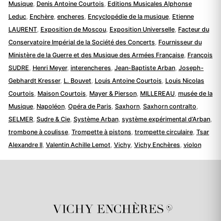
Musique
,
Denis Antoine Courtois
,
Editions Musicales Alphonse
Leduc
,
Enchère
,
encheres
,
Encyclopédie de la musique
,
Etienne
LAURENT
,
Exposition de Moscou
,
Exposition Universelle
,
Facteur du
Conservatoire Impérial de la Société des Concerts
,
Fournisseur du
Ministère de la Guerre et des Musique des Armées Française
,
François
SUDRE
,
Henri Meyer
,
interencheres
,
Jean-Baptiste Arban
,
Joseph-
Gebhardt Kresser
,
L. Bouvet
,
Louis Antoine Courtois
,
Louis Nicolas
Courtois
,
Maison Courtois
,
Mayer & Pierson
,
MILLEREAU
,
musée de la
Musique
,
Napoléon
,
Opéra de Paris
,
Saxhorn
,
Saxhorn contralto
,
SELMER
,
Sudre & Cie
,
Système Arban
,
système expérimental d’Arban
,
trombone à coulisse
,
Trompette à pistons
,
trompette circulaire
,
Tsar
Alexandre II
,
Valentin Achille Lemot
,
Vichy
,
Vichy Enchères
,
violon