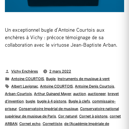
Un exceptionnel bugle d’Antoine Courtois aux
enchères à Vichy : précoce témoignage de sa
collaboration avec le virtuose Jean-Baptiste Arban.
Publié
Vichy Enchères
2 mars 2022
par
Publié
Antoine COURTOIS
,
Bugle
,
Instruments de musique à vent
dans
Étiquettes :
Albert Lavignac
,
Antoine COURTOIS
,
Antoine Denis Courtois
,
Arban-Courtois
,
Arthur Guinand Mayer
,
auction
,
auctioneer
,
brevet
d’invention
,
bugle
,
bugle à 4 pistons
,
Bugle à clefs
,
commissaire-
priseur
,
Conservatoire Impérial de musique
,
Conservatoire national
supérieur de musique de Paris
,
Cor naturel
,
Cornet à pistons
,
cornet
ARBAN
,
Cornet echo
,
Cornettiste
,
de l’Académie Impériale de