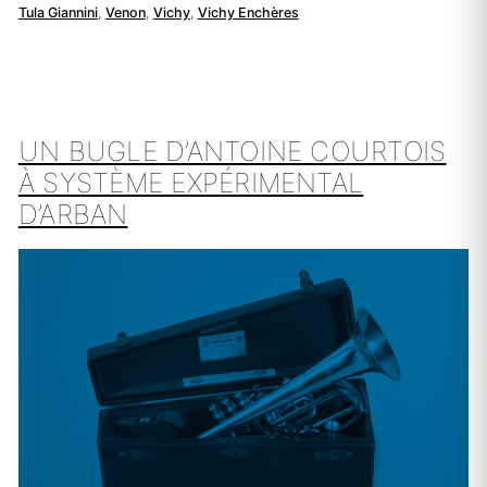
Tula Giannini
,
Venon
,
Vichy
,
Vichy Enchères
UN BUGLE D’ANTOINE COURTOIS
À SYSTÈME EXPÉRIMENTAL
D’ARBAN