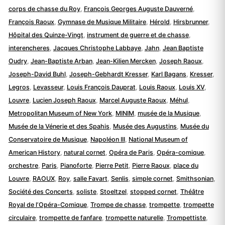
corps de chasse du Roy
,
François Georges Auguste Dauverné
,
François Raoux
,
Gymnase de Musique Militaire
,
Hérold
,
Hirsbrunner
,
Hôpital des Quinze-Vingt
,
instrument de guerre et de chasse
,
interencheres
,
Jacques Christophe Labbaye
,
Jahn
,
Jean Baptiste
Oudry
,
Jean-Baptiste Arban
,
Jean-Kilien Mercken
,
Joseph Raoux
,
Joseph-David Buhl
,
Joseph-Gebhardt Kresser
,
Karl Bagans
,
Kresser
,
Legros
,
Levasseur
,
Louis François Dauprat
,
Louis Raoux
,
Louis XV
,
Louvre
,
Lucien Joseph Raoux
,
Marcel Auguste Raoux
,
Méhul
,
Metropolitan Museum of New York
,
MINIM
,
musée de la Musique
,
Musée de la Vénerie et des Spahis
,
Musée des Augustins
,
Musée du
Conservatoire de Musique
,
Napoléon III
,
National Museum of
American History
,
natural cornet
,
Opéra de Paris
,
Opéra-comique
,
orchestre
,
Paris
,
Pianoforte
,
Pierre Petit
,
Pierre Raoux
,
place du
Louvre
,
RAOUX
,
Roy
,
salle Favart
,
Senlis
,
simple cornet
,
Smithsonian
,
Société des Concerts
,
soliste
,
Stoeltzel
,
stopped cornet
,
Théâtre
Royal de l’Opéra-Comique
,
Trompe de chasse
,
trompette
,
trompette
circulaire
,
trompette de fanfare
,
trompette naturelle
,
Trompettiste
,