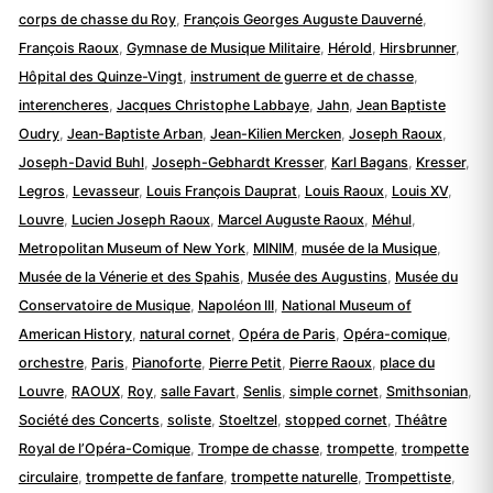
corps de chasse du Roy
,
François Georges Auguste Dauverné
,
François Raoux
,
Gymnase de Musique Militaire
,
Hérold
,
Hirsbrunner
,
Hôpital des Quinze-Vingt
,
instrument de guerre et de chasse
,
interencheres
,
Jacques Christophe Labbaye
,
Jahn
,
Jean Baptiste
Oudry
,
Jean-Baptiste Arban
,
Jean-Kilien Mercken
,
Joseph Raoux
,
Joseph-David Buhl
,
Joseph-Gebhardt Kresser
,
Karl Bagans
,
Kresser
,
Legros
,
Levasseur
,
Louis François Dauprat
,
Louis Raoux
,
Louis XV
,
Louvre
,
Lucien Joseph Raoux
,
Marcel Auguste Raoux
,
Méhul
,
Metropolitan Museum of New York
,
MINIM
,
musée de la Musique
,
Musée de la Vénerie et des Spahis
,
Musée des Augustins
,
Musée du
Conservatoire de Musique
,
Napoléon III
,
National Museum of
American History
,
natural cornet
,
Opéra de Paris
,
Opéra-comique
,
orchestre
,
Paris
,
Pianoforte
,
Pierre Petit
,
Pierre Raoux
,
place du
Louvre
,
RAOUX
,
Roy
,
salle Favart
,
Senlis
,
simple cornet
,
Smithsonian
,
Société des Concerts
,
soliste
,
Stoeltzel
,
stopped cornet
,
Théâtre
Royal de l’Opéra-Comique
,
Trompe de chasse
,
trompette
,
trompette
circulaire
,
trompette de fanfare
,
trompette naturelle
,
Trompettiste
,