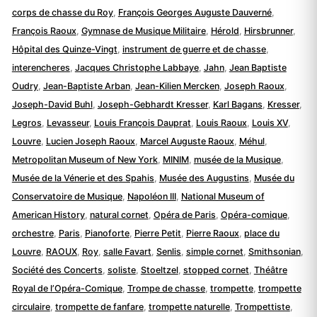
corps de chasse du Roy
,
François Georges Auguste Dauverné
,
François Raoux
,
Gymnase de Musique Militaire
,
Hérold
,
Hirsbrunner
,
Hôpital des Quinze-Vingt
,
instrument de guerre et de chasse
,
interencheres
,
Jacques Christophe Labbaye
,
Jahn
,
Jean Baptiste
Oudry
,
Jean-Baptiste Arban
,
Jean-Kilien Mercken
,
Joseph Raoux
,
Joseph-David Buhl
,
Joseph-Gebhardt Kresser
,
Karl Bagans
,
Kresser
,
Legros
,
Levasseur
,
Louis François Dauprat
,
Louis Raoux
,
Louis XV
,
Louvre
,
Lucien Joseph Raoux
,
Marcel Auguste Raoux
,
Méhul
,
Metropolitan Museum of New York
,
MINIM
,
musée de la Musique
,
Musée de la Vénerie et des Spahis
,
Musée des Augustins
,
Musée du
Conservatoire de Musique
,
Napoléon III
,
National Museum of
American History
,
natural cornet
,
Opéra de Paris
,
Opéra-comique
,
orchestre
,
Paris
,
Pianoforte
,
Pierre Petit
,
Pierre Raoux
,
place du
Louvre
,
RAOUX
,
Roy
,
salle Favart
,
Senlis
,
simple cornet
,
Smithsonian
,
Société des Concerts
,
soliste
,
Stoeltzel
,
stopped cornet
,
Théâtre
Royal de l’Opéra-Comique
,
Trompe de chasse
,
trompette
,
trompette
circulaire
,
trompette de fanfare
,
trompette naturelle
,
Trompettiste
,