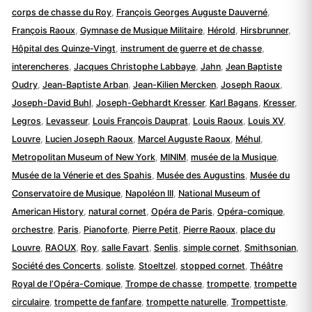
corps de chasse du Roy
,
François Georges Auguste Dauverné
,
François Raoux
,
Gymnase de Musique Militaire
,
Hérold
,
Hirsbrunner
,
Hôpital des Quinze-Vingt
,
instrument de guerre et de chasse
,
interencheres
,
Jacques Christophe Labbaye
,
Jahn
,
Jean Baptiste
Oudry
,
Jean-Baptiste Arban
,
Jean-Kilien Mercken
,
Joseph Raoux
,
Joseph-David Buhl
,
Joseph-Gebhardt Kresser
,
Karl Bagans
,
Kresser
,
Legros
,
Levasseur
,
Louis François Dauprat
,
Louis Raoux
,
Louis XV
,
Louvre
,
Lucien Joseph Raoux
,
Marcel Auguste Raoux
,
Méhul
,
Metropolitan Museum of New York
,
MINIM
,
musée de la Musique
,
Musée de la Vénerie et des Spahis
,
Musée des Augustins
,
Musée du
Conservatoire de Musique
,
Napoléon III
,
National Museum of
American History
,
natural cornet
,
Opéra de Paris
,
Opéra-comique
,
orchestre
,
Paris
,
Pianoforte
,
Pierre Petit
,
Pierre Raoux
,
place du
Louvre
,
RAOUX
,
Roy
,
salle Favart
,
Senlis
,
simple cornet
,
Smithsonian
,
Société des Concerts
,
soliste
,
Stoeltzel
,
stopped cornet
,
Théâtre
Royal de l’Opéra-Comique
,
Trompe de chasse
,
trompette
,
trompette
circulaire
,
trompette de fanfare
,
trompette naturelle
,
Trompettiste
,