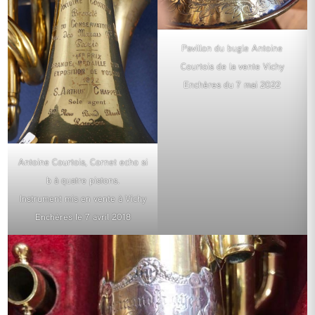
Pavillon du bugle Antoine
Courtois de la vente Vichy
Enchères du 7 mai 2022
Antoine Courtois, Cornet echo si
b à quatre pistons.
Instrument mis en vente à Vichy
Enchères le 7 avril 2018