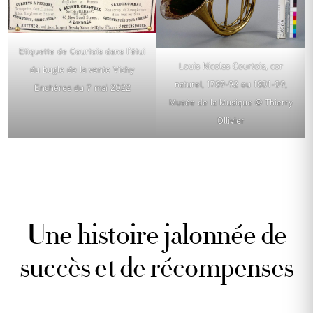
Etiquette de Courtois dans l’étui
Louis Nicolas Courtois, cor
du bugle de la vente Vichy
naturel, 1789-92 ou 1801-09,
Enchères du 7 mai 2022
Musée de la Musique © Thierry
Ollivier
Une histoire jalonnée de
succès et de récompenses